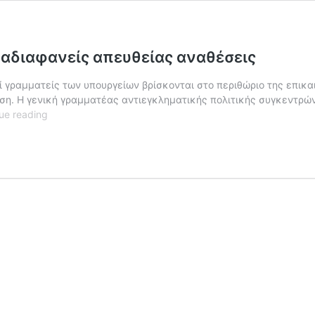
α αδιαφανείς απευθείας αναθέσεις
ί γραμματείς των υπουργείων βρίσκονται στο περιθώριο της επικα
εση. Η γενική γραμματέας αντιεγκληματικής πολιτικής συγκεντρώ
Ο
ue reading
ΣΥΡΙΖΑ
καταγγέλλει
τη
Νικολάου
για
αδιαφανείς
απευθείας
αναθέσεις