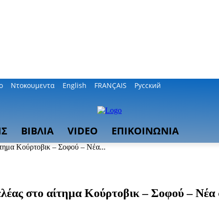
ο
Ντοκουμεντα
English
FRANÇAIS
Русский
ΙΣ
ΒΙΒΛΙΑ
VIDEO
ΕΠΙΚΟΙΝΩΝΙΑ
τημα Κούρτοβικ – Σοφού – Νέα...
ελέας στο αίτημα Κούρτοβικ – Σοφού – Νέ