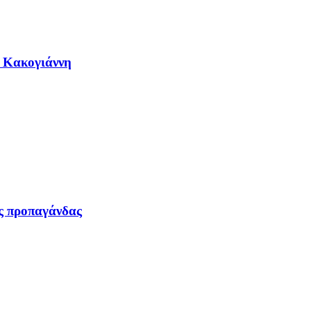
η Κακογιάννη
ας προπαγάνδας