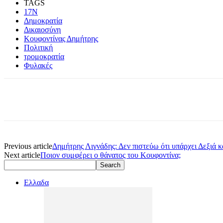
TAGS
17Ν
Δημοκρατία
Δικαιοσύνη
Κουφοντίνας Δημήτρης
Πολιτική
τρομοκρατία
Φυλακές
Previous article
Δημήτρης Λιγνάδης: Δεν πιστεύω ότι υπάρχει Δεξιά 
Next article
Ποιον συμφέρει ο θάνατος του Κουφοντίνα;
Ελλαδα