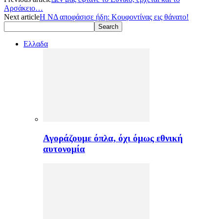
Αρσάκειο…
Next article
Η ΝΔ αποφάσισε ήδη: Κουφοντίνας εις θάνατο!
Ελλαδα
Αγοράζουμε όπλα, όχι όμως εθνική
αυτονομία