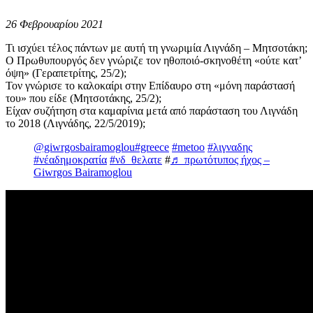
26 Φεβρουαρίου 2021
Τι ισχύει τέλος πάντων με αυτή τη γνωριμία Λιγνάδη – Μητσοτάκη;
Ο Πρωθυπουργός δεν γνώριζε τον ηθοποιό-σκηνοθέτη «ούτε κατ’
όψη» (Γεραπετρίτης, 25/2);
Τον γνώρισε το καλοκαίρι στην Επίδαυρο στη «μόνη παράστασή
του» που είδε (Μητσοτάκης, 25/2);
Είχαν συζήτηση στα καμαρίνια μετά από παράσταση του Λιγνάδη
το 2018 (Λιγνάδης, 22/5/2019);
@giwrgosbairamoglou
#greece
#metoo
#λιγναδης
#νέαδημοκρατία
#νδ_θελατε
#
♬ πρωτότυπος ήχος –
Giwrgos Bairamoglou