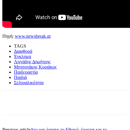
Πηγή:
www.newsbreak.gr
TAGS
Διαφθορά
Έγκλημα
Λιγνάδης Δημήτρης
Μητσοτάκης Κυριάκος
Παιδεραστία
Παιδιά
Σεξουαλικότητα
Previous article
Δεν μας έφτανε το Εθνικό, έρχεται και το