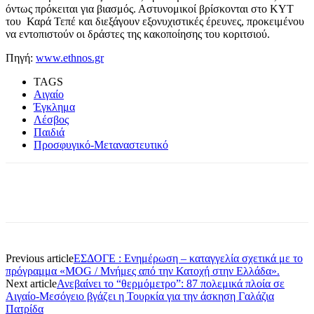
όντως πρόκειται για βιασμός. Αστυνομικοί βρίσκονται στο ΚΥΤ
του Καρά Τεπέ και διεξάγουν εξονυχιστικές έρευνες, προκειμένου
να εντοπιστούν οι δράστες της κακοποίησης του κοριτσιού.
Πηγή:
www.ethnos.gr
TAGS
Αιγαίο
Έγκλημα
Λέσβος
Παιδιά
Προσφυγικό-Μεταναστευτικό
Previous article
ΕΣΔΟΓΕ : Ενημέρωση – καταγγελία σχετικά με το
πρόγραμμα «MOG / Μνήμες από την Κατοχή στην Ελλάδα».
Next article
Ανεβαίνει το “θερμόμετρο”: 87 πολεμικά πλοία σε
Αιγαίο-Μεσόγειο βγάζει η Τουρκία για την άσκηση Γαλάζια
Πατρίδα