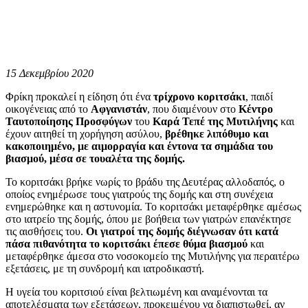
15 Δεκεμβρίου 2020
Φρίκη προκαλεί η είδηση ότι ένα
τρίχρονο κοριτσάκι
, παιδί
οικογένειας από το
Αφγανιστάν
, που διαμένουν στο
Κέντρο
Ταυτοποίησης Προσφύγων
του
Καρά Τεπέ της Μυτιλήνης
και
έχουν αιτηθεί τη χορήγηση ασύλου,
βρέθηκε λιπόθυμο και
κακοποιημένο, με αιμορραγία και έντονα τα σημάδια του
βιασμού, μέσα σε τουαλέτα της δομής.
Το κοριτσάκι βρήκε νωρίς το βράδυ της Δευτέρας αλλοδαπός, ο
οποίος ενημέρωσε τους γιατρούς της δομής και στη συνέχεια
ενημερώθηκε και η αστυνομία. Το κοριτσάκι μεταφέρθηκε αμέσως
στο ιατρείο της δομής, όπου με βοήθεια των γιατρών επανέκτησε
τις αισθήσεις του.
Οι γιατροί της δομής διέγνωσαν ότι κατά
πάσα πιθανότητα το κοριτσάκι έπεσε θύμα βιασμού
και
μεταφέρθηκε άμεσα στο νοσοκομείο της Μυτιλήνης για περαιτέρω
εξετάσεις, με τη συνδρομή και ιατροδικαστή.
Η υγεία του κοριτσιού είναι βελτιωμένη και αναμένονται τα
αποτελέσματα των εξετάσεων, προκειμένου να διαπιστωθεί, αν