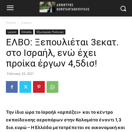
Home
Latest
Latest
Ελλαδα
Εξωτερικη Πολιτικη
ΕΛΒΟ: Ξεπουλιέται 3εκατ.
στο Ισραήλ, ενώ έχει
προίκα έργων 4,5δισ!
February 24, 2021
Την ίδια ώρα το Ισραήλ «αρπάζει» και το κέντρο
εκπαίδευσης αεροπόρων στην Καλαμάτα έναντι 1,3
δισ. ευρώ – Η Ελλάδα μετατρέπεται σε οικονομική και