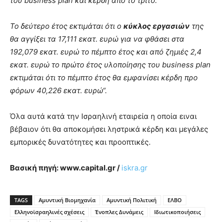
του business plan και κέρδη από το τρίτο.
Το δεύτερο έτος εκτιμάται ότι ο
κύκλος εργασιών
της
θα αγγίξει τα 17,111 εκατ. ευρώ για να φθάσει στα
192,079 εκατ. ευρώ το πέμπτο έτος και από ζημιές 2,4
εκατ. ευρώ το πρώτο έτος υλοποίησης του business plan
εκτιμάται ότι το πέμπτο έτος θα εμφανίσει κέρδη προ
φόρων 40,226 εκατ. ευρώ
“.
Όλα αυτά κατά την Ισραηλινή εταιρεία η οποία ειναι
βέβαιον ότι θα αποκομήσει ληστρικά κέρδη και μεγάλες
εμπορικές δυνατότητες και προοπτικές.
Βασική πηγή: www.capital.gr /
iskra.gr
TAGS
Αμυντική Βιομηχανία
Αμυντική Πολιτική
ΕΛΒΟ
Ελληνοϊσραηλινές σχέσεις
Ένοπλες Δυνάμεις
Ιδιωτικοποιήσεις