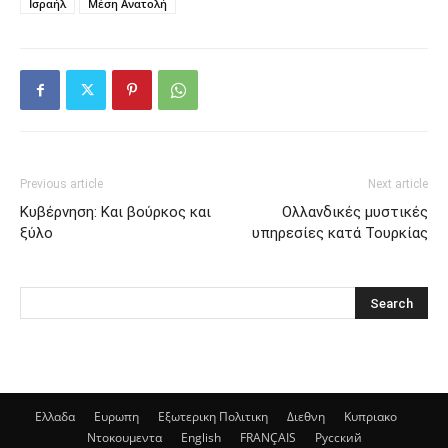
Ισραήλ
Μέση Ανατολή
Previous article
Next article
Κυβέρνηση: Και βούρκος και
Ολλανδικές μυστικές
ξύλο
υπηρεσίες κατά Τουρκίας
Ελλαδα
Ευρωπη
Εξωτερικη Πολιτικη
Διεθνη
Κυπριακο
Ντοκουμεντα
English
FRANÇAIS
Русский