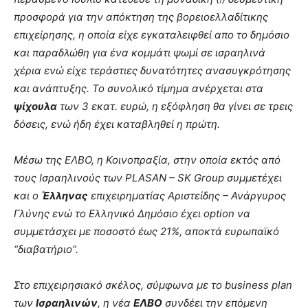
προσφορά για την απόκτηση της βορειοελλαδίτικης
επιχείρησης, η οποία είχε εγκαταλειφθεί απο το δημόσιο
και παραδλώθη για ένα κομμάτι ψωμί σε ισραηλινά
χέρια ενώ είχε τεράστιες δυνατότητες ανασυγκρότησης
και ανάπτυξης. Το συνολικό τίμημα ανέρχεται στα
ψίχουλα
των 3 εκατ. ευρώ, η εξόφληση θα γίνει σε τρεις
δόσεις, ενώ ήδη έχει καταβληθεί η πρώτη.
Μέσω της ΕΛΒΟ, η Κοινοπραξία, στην οποία εκτός από
τους Ισραηλινούς των PLASAN – SK Group συμμετέχει
και ο
Έλληνας
επιχειρηματίας Αριστείδης – Ανάργυρος
Γλύνης ενώ το Ελληνικό Δημόσιο έχει option να
συμμετάσχει με ποσοστό έως 21%, αποκτά ευρωπαϊκό
“διαβατήριο”.
Στο επιχειρησιακό σκέλος, σύμφωνα με το business plan
των
Ισραηλινών
, η νέα
ΕΛΒΟ
συνδέει την επόμενη