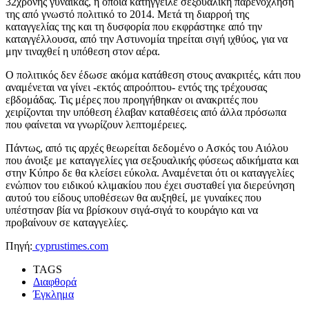
32χρονης γυναίκας, η οποία κατήγγειλε σεξουαλική παρενόχληση
της από γνωστό πολιτικό το 2014. Μετά τη διαρροή της
καταγγελίας της και τη δυσφορία που εκφράστηκε από την
καταγγέλλουσα, από την Αστυνομία τηρείται σιγή ιχθύος, για να
μην τιναχθεί η υπόθεση στον αέρα.
Ο πολιτικός δεν έδωσε ακόμα κατάθεση στους ανακριτές, κάτι που
αναμένεται να γίνει -εκτός απροόπτου- εντός της τρέχουσας
εβδομάδας. Τις μέρες που προηγήθηκαν οι ανακριτές που
χειρίζονται την υπόθεση έλαβαν καταθέσεις από άλλα πρόσωπα
που φαίνεται να γνωρίζουν λεπτομέρειες.
Πάντως, από τις αρχές θεωρείται δεδομένο ο Ασκός του Αιόλου
που άνοιξε με καταγγελίες για σεξουαλικής φύσεως αδικήματα και
στην Κύπρο δε θα κλείσει εύκολα. Αναμένεται ότι οι καταγγελίες
ενώπιον του ειδικού κλιμακίου που έχει συσταθεί για διερεύνηση
αυτού του είδους υποθέσεων θα αυξηθεί, με γυναίκες που
υπέστησαν βία να βρίσκουν σιγά-σιγά το κουράγιο και να
προβαίνουν σε καταγγελίες.
Πηγή:
cyprustimes.com
TAGS
Διαφθορά
Έγκλημα