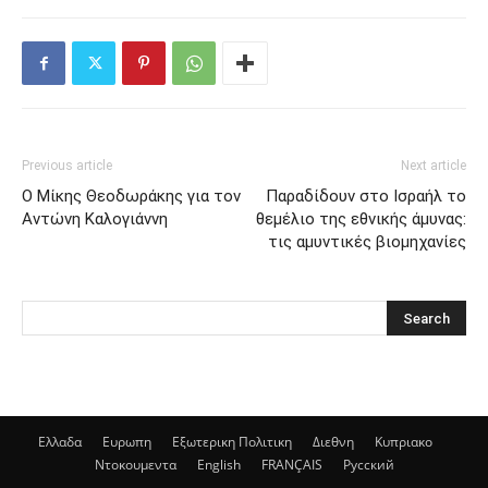
Previous article
Next article
Ο Μίκης Θεοδωράκης για τον
Παραδίδουν στο Ισραήλ το
Αντώνη Καλογιάννη
θεμέλιο της εθνικής άμυνας:
τις αμυντικές βιομηχανίες
Ελλαδα
Ευρωπη
Εξωτερικη Πολιτικη
Διεθνη
Κυπριακο
Ντοκουμεντα
English
FRANÇAIS
Русский