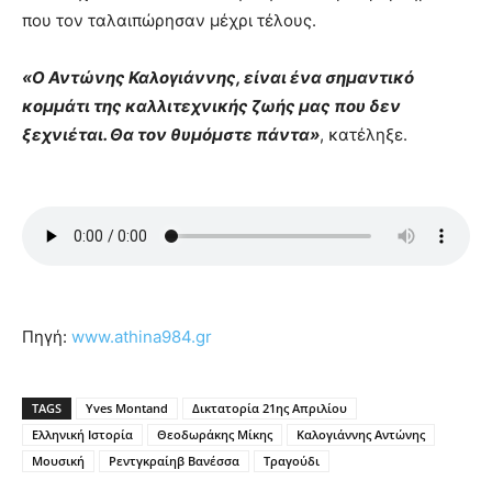
που τον ταλαιπώρησαν μέχρι τέλους.
«Ο Αντώνης Καλογιάννης, είναι ένα σημαντικό
κομμάτι της καλλιτεχνικής ζωής μας που δεν
ξεχνιέται. Θα τον θυμόμστε πάντα»
, κατέληξε.
Πηγή:
www.athina984.gr
TAGS
Yves Montand
Δικτατορία 21ης Απριλίου
Ελληνική Ιστορία
Θεοδωράκης Μίκης
Καλογιάννης Αντώνης
Μουσική
Ρεντγκραίηβ Βανέσσα
Τραγούδι