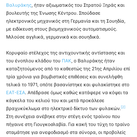
Βαλυράκης
, ήταν αξιωματικός του Στρατού Ξηράς και
βουλευτής της Ένωσης Κέντρου. Σπούδασε
ηλεκτρονικός μηχανικός στη Γερμανία και τη Σουηδία,
με ειδίκευση στους βιομηχανικούς αυτοματισμούς.
Μιλούσε αγγλικά, γερμανικά και σουηδικά.
Κορυφαίο στέλεχος της αντιχουντικής αντίστασης και
του ένοπλου κλάδου του
ΠΑΚ
, ο Βαλυράκης ήταν
καταζητούμενος από το καθεστώς της 21ης Απριλίου επί
τρία χρόνια για βομβιστικές επιθέσεις και συνελήφθη
τελικά το 1971, οπότε βασανίστηκε και φυλακίστηκε στο
ΕΑΤ-ΕΣΑ
. Απέδρασε όμως καθώς κατάφερε να κόψει τα
κάγκελα του κελιού του και μετά προκάλεσε
[2]
βραχυκύκλωμα στο ηλεκτρικό δίκτυο των φυλακών.
Στη συνέχεια ανέβηκε στην στέγη ενός τραίνου που
πήγαινε στη Γιουγκοσλαβία. Για κακή του τύχη το τραίνο
σταμάτησε για ανεφοδιασμό στα σύνορα, οι προβολείς