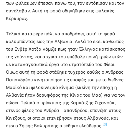
των φυλακίων έπεσαν πάνω του, τον εντόπισαν και τον
συνέλαβαν. Αυτή τη φορά οδηγήθηκε στις φυλακές
Κέρκυρας.
Τελικά κατάφερε πάλι να αποδράσει, αυτή τη φορά
κολυμπώντας έως την Αλβανία. Αλλά το εκεί καθεστώς
του Ενβέρ Χότζα νόμιζε πως ήταν Έλληνας κατάσκοπος
της χούντας, και αρχικά του επέβαλε ποινή τριών ετών
σε καταναγκαστικά έργα στο στρατόπεδο του Φίερι.
Όμως αυτή τη φορά στάθηκε τυχερός καθώς ο Ανδρέας
Παπανδρέου κινητοποίησε τις επαφές του με το διεθνές
Μαοϊκό και φιλοκινεζικό κίνημα (εκείνη την εποχή η
Αλβανία ήταν δορυφόρος της Κίνας του Μάο) για να τον
σώσει. Τελικά ο πρίγκιπας της Καμπότζης Σιχανούκ,
στενός φίλος του Ανδρέα Παπανδρέου, επενέβη στους
Κινέζους, οι οποίοι επενέβησαν στους Αλβανούς, και
[3]
έτσι ο Σήφης Βαλυράκης αφέθηκε ελεύθερος.