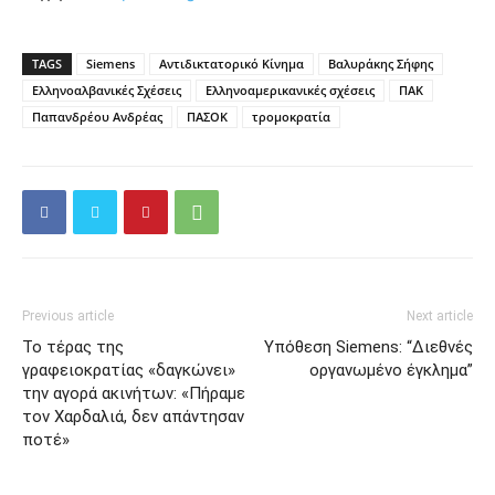
TAGS
Siemens
Αντιδικτατορικό Κίνημα
Βαλυράκης Σήφης
Ελληνοαλβανικές Σχέσεις
Ελληνοαμερικανικές σχέσεις
ΠΑΚ
Παπανδρέου Ανδρέας
ΠΑΣΟΚ
τρομοκρατία
Previous article
Next article
Το τέρας της
Υπόθεση Siemens: “Διεθνές
γραφειοκρατίας «δαγκώνει»
οργανωμένο έγκλημα”
την αγορά ακινήτων: «Πήραμε
τον Χαρδαλιά, δεν απάντησαν
ποτέ»