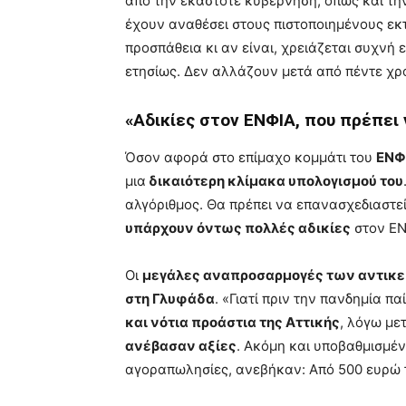
από την εκάστοτε κυβέρνηση, όπως και την
έχουν αναθέσει στους πιστοποιημένους εκτ
προσπάθεια κι αν είναι, χρειάζεται συχνή
ετησίως. Δεν αλλάζουν μετά από πέντε χρό
«Αδικίες στον ΕΝΦΙΑ, που πρέπει
Όσον αφορά στο επίμαχο κομμάτι του
ΕΝΦ
μια
δικαιότερη κλίμακα υπολογισμού του
αλγόριθμος. Θα πρέπει να επανασχεδιαστεί ό
υπάρχουν όντως πολλές αδικίες
στον ΕΝ
Οι
μεγάλες αναπροσαρμογές των αντικ
στη Γλυφάδα
. «Γιατί πριν την πανδημία πα
και νότια προάστια της Αττικής
, λόγω με
ανέβασαν αξίες
. Ακόμη και υποβαθμισμέ
αγοραπωλησίες, ανεβήκαν: Από 500 ευρώ τ