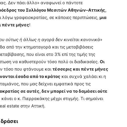
ας. Δεν πάει άλλο» αναφωνεί ο πάντοτε
ρόεδρος του Συλλόγου Μεσιτών Αθηνών–Αττικής,
τι λόγω γραφειοκρατίας, σε κάποιες περιπτώσεις,
μια
ι πέντε μήνες
!
ου ούτως ή άλλως η αγορά δεν κινείται κανονικά
»
οδα από την κτηματαγορά και τις μεταβιβάσεις
ταβίβασης, που είναι στο 3% επί της τιμής της
πτωση να καθυστερούν τόσο πολύ οι διαδικασίες.
Οι
υν τόσο που φτάνουμε και
τέσσερις και πέντε μήνες
νονται έσοδα από το κράτος
και συχνά χαλάει κι η
ταμιάνος, που μας δείχνει εμφατικά προς τις
οκρατίας σε αυτές, δεν μπορεί να το δαμάσει ούτε
 κάνει ο κ. Πιερρακάκης μέχρι στιγμής. Τι σημαίνει
al estate στην Αττική.
 δράσει