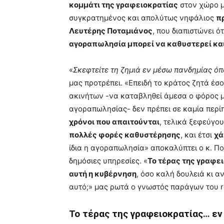
κομμάτι της γραφειοκρατίας
στον χώρο μ
συγκρατημένος και απολύτως νηφάλιος
π
Λευτέρης Ποταμιάνος
, που διαπιστώνει ό
αγοραπωλησία μπορεί να καθυστερεί κα
«
Σκεφτείτε τη ζημιά εν μέσω πανδημίας όπ
μας προτρέπει. «Επειδή το κράτος ζητά έσ
ακινήτων -να καταβληθεί άμεσα ο φόρος με
αγοραπωλησίας- δεν πρέπει σε καμία περί
χρόνοι που απαιτούνται
, τελικά ξεφεύγο
πολλές φορές καθυστέρησης
, και έτσι
χά
ίδια η αγοραπωλησία» αποκαλύπτει ο κ. Πο
δημόσιες υπηρεσίες. «
Το τέρας της γραφει
αυτή η κυβέρνηση
, όσο καλή δουλειά κι αν
αυτό;» μας ρωτά ο γνωστός παράγων του re
Το τέρας της γραφειοκρατίας… εν