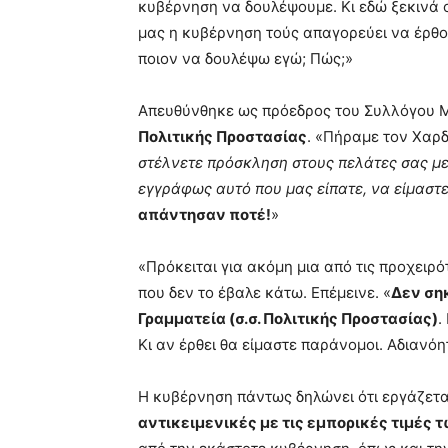
κυβέρνηση να δουλέψουμε. Κι εδώ ξεκινά ο
μας η κυβέρνηση τούς απαγορεύει να έρθου
ποιον να δουλέψω εγώ; Πώς;»
Απευθύνθηκε ως πρόεδρος του Συλλόγου 
Πολιτικής Προστασίας
. «Πήραμε τον Χαρδ
στέλνετε πρόσκληση στους πελάτες σας μ
εγγράφως αυτό που μας είπατε, να είμαστ
απάντησαν ποτέ!
»
«Πρόκειται για ακόμη μια από τις προχειρό
που δεν το έβαλε κάτω. Επέμεινε. «
Δεν ση
Γραμματεία (σ.σ. Πολιτικής Προστασίας)
.
Κι αν έρθει θα είμαστε παράνομοι. Αδιανό
Η κυβέρνηση πάντως δηλώνει ότι εργάζετ
αντικειμενικές με τις εμπορικές τιμές