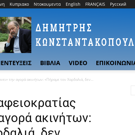
θνη
Κυπριακο
Ντοκουμεντα
English
FRANÇAIS
Русский
ΕΝΤΕΥΞΕΙΣ
ΒΙΒΛΙΑ
VIDEO
ΕΠΙΚΟΙΝΩΝΙ
νει» την αγορά ακινήτων: «Πήραμε τον Χαρδαλιά, δεν...
ραφειοκρατίας
αγορά ακινήτων:
δαλιά, δεν