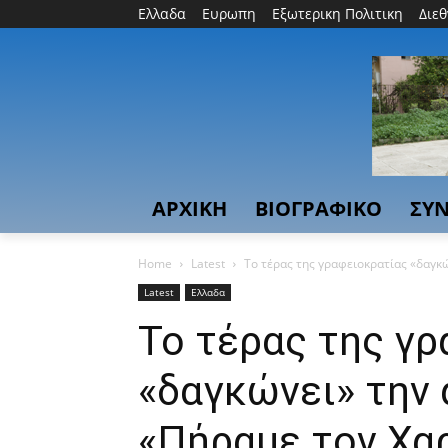
Ελλαδα
Ευρωπη
Εξωτερικη Πολιτικη
Διε
ΑΡΧΙΚΗ
ΒΙΟΓΡΑΦΙΚΟ
ΣΥΝ
Home
Latest
Το τέρας της γραφειοκρατίας «δαγκώ
Latest
Ελλαδα
Το τέρας της γ
«δαγκώνει» την 
«Πήραμε τον Χαρ