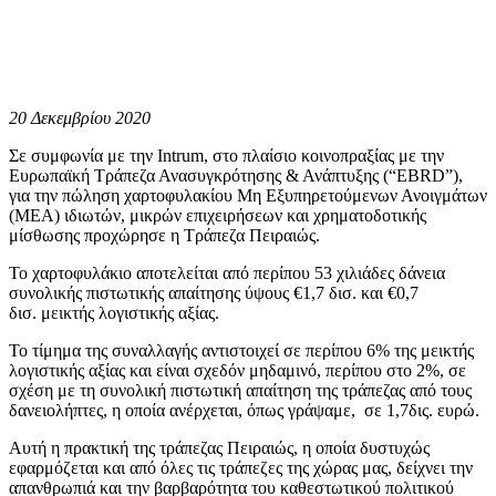
20 Δεκεμβρίου 2020
Σε συμφωνία με την Intrum, στο πλαίσιο κοινοπραξίας με την
Ευρωπαϊκή Τράπεζα Ανασυγκρότησης & Ανάπτυξης (“EBRD”),
για την πώληση χαρτοφυλακίου Μη Εξυπηρετούμενων Ανοιγμάτων
(ΜΕΑ) ιδιωτών, μικρών επιχειρήσεων και χρηματοδοτικής
μίσθωσης προχώρησε η Τράπεζα Πειραιώς.
Το χαρτοφυλάκιο αποτελείται από περίπου 53 χιλιάδες δάνεια
συνολικής πιστωτικής απαίτησης ύψους €1,7 δισ. και €0,7
δισ. μεικτής λογιστικής αξίας.
Το τίμημα της συναλλαγής αντιστοιχεί σε περίπου 6% της μεικτής
λογιστικής αξίας και είναι σχεδόν μηδαμινό, περίπου στο 2%, σε
σχέση με τη συνολική πιστωτική απαίτηση της τράπεζας από τους
δανειολήπτες, η οποία ανέρχεται, όπως γράψαμε, σε 1,7δις. ευρώ.
Αυτή η πρακτική της τράπεζας Πειραιώς, η οποία δυστυχώς
εφαρμόζεται και από όλες τις τράπεζες της χώρας μας, δείχνει την
απανθρωπιά και την βαρβαρότητα του καθεστωτικού πολιτικού