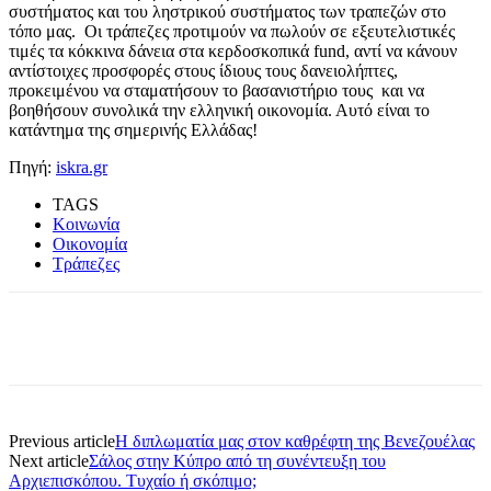
συστήματος και του ληστρικού συστήματος των τραπεζών στο
τόπο μας. Οι τράπεζες προτιμούν να πωλούν σε εξευτελιστικές
τιμές τα κόκκινα δάνεια στα κερδοσκοπικά fund, αντί να κάνουν
αντίστοιχες προσφορές στους ίδιους τους δανειολήπτες,
προκειμένου να σταματήσουν το βασανιστήριο τους και να
βοηθήσουν συνολικά την ελληνική οικονομία. Αυτό είναι το
κατάντημα της σημερινής Ελλάδας!
Πηγή:
iskra.gr
TAGS
Κοινωνία
Οικονομία
Τράπεζες
Previous article
Η διπλωματία μας στον καθρέφτη της Βενεζουέλας
Next article
Σάλος στην Κύπρο από τη συνέντευξη του
Αρχιεπισκόπου. Τυχαίο ή σκόπιμο;