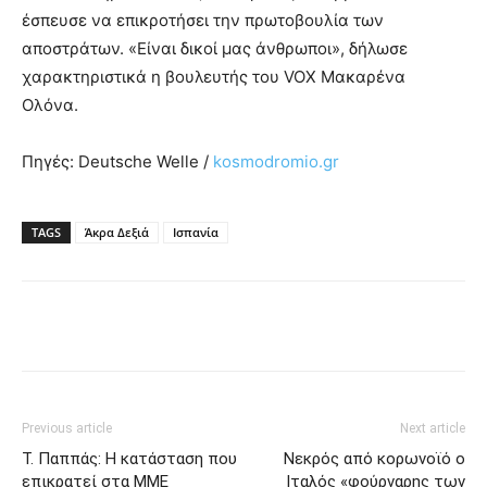
έσπευσε να επικροτήσει την πρωτοβουλία των
αποστράτων. «Είναι δικοί μας άνθρωποι», δήλωσε
χαρακτηριστικά η βουλευτής του VOX Μακαρένα
Ολόνα.
Πηγές: Deutsche Welle /
kosmodromio.gr
TAGS
Άκρα Δεξιά
Ισπανία
Previous article
Next article
Τ. Παππάς: Η κατάσταση που
Νεκρός από κορωνοϊό ο
επικρατεί στα ΜΜΕ
Ιταλός «φούρναρης των