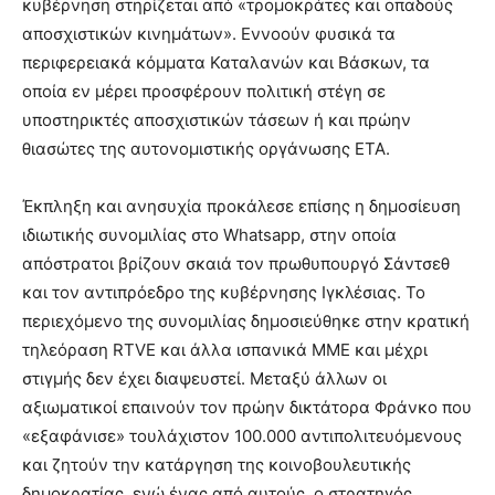
κυβέρνηση στηρίζεται από «τρομοκράτες και οπαδούς
αποσχιστικών κινημάτων». Εννοούν φυσικά τα
περιφερειακά κόμματα Καταλανών και Βάσκων, τα
οποία εν μέρει προσφέρουν πολιτική στέγη σε
υποστηρικτές αποσχιστικών τάσεων ή και πρώην
θιασώτες της αυτονομιστικής οργάνωσης ΕΤΑ.
Έκπληξη και ανησυχία προκάλεσε επίσης η δημοσίευση
ιδιωτικής συνομιλίας στο Whatsapp, στην οποία
απόστρατοι βρίζουν σκαιά τον πρωθυπουργό Σάντσεθ
και τον αντιπρόεδρο της κυβέρνησης Ιγκλέσιας. Το
περιεχόμενο της συνομιλίας δημοσιεύθηκε στην κρατική
τηλεόραση RTVE και άλλα ισπανικά ΜΜΕ και μέχρι
στιγμής δεν έχει διαψευστεί. Μεταξύ άλλων οι
αξιωματικοί επαινούν τον πρώην δικτάτορα Φράνκο που
«εξαφάνισε» τουλάχιστον 100.000 αντιπολιτευόμενους
και ζητούν την κατάργηση της κοινοβουλευτικής
δημοκρατίας, ενώ ένας από αυτούς, ο στρατηγός