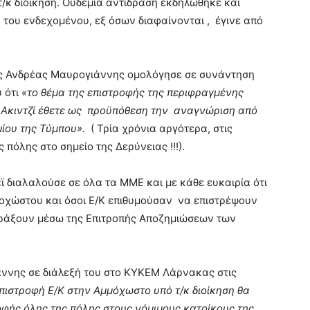
/κ διοίκηση. Ουδεμία αντίδραση εκδηλώθηκε και
 του ενδεχομένου, εξ όσων διαφαίνονται , έγινε από
βης Ανδρέας Μαυρογιάννης ομολόγησε σε συνάντηση
 ότι
«το θέμα της επιστροφής της περιφραγμένης
. Ακιντζί έθετε ως προϋπόθεση την αναγνώριση από
μίου της Τύμπου».
( Τρία χρόνια αργότερα, στις
 πόλης στο σημείο της Δερύνειας !!!).
ϊ διαλαλούσε σε όλα τα ΜΜΕ και με κάθε ευκαιρία ότι
μοχώστου και όσοι Ε/Κ επιθυμούσαν να επιστρέψουν
πράξουν μέσω της Επιτροπής Αποζημιώσεων των
ννης σε διάλεξή του στο ΚΥΚΕΜ Λάρνακας στις
πιστροφή Ε/Κ στην Αμμόχωστο υπό τ/κ διοίκηση θα
οφής όλης της πόλης στους νόμιμους κατοίκους της