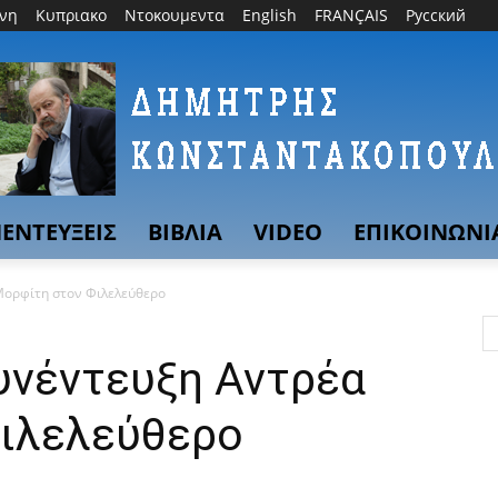
θνη
Κυπριακο
Ντοκουμεντα
English
FRANÇAIS
Русский
ΕΝΤΕΥΞΕΙΣ
ΒΙΒΛΙΑ
VIDEO
ΕΠΙΚΟΙΝΩΝΙ
Μορφίτη στον Φιλελεύθερο
υνέντευξη Αντρέα
ιλελεύθερο