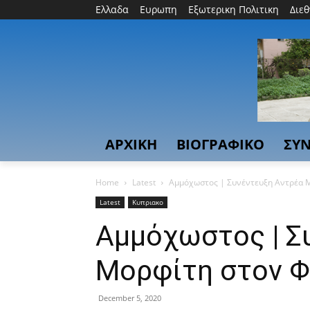
Ελλαδα
Ευρωπη
Εξωτερικη Πολιτικη
Διε
ΑΡΧΙΚΗ
ΒΙΟΓΡΑΦΙΚΟ
ΣΥΝ
Home
Latest
Αμμόχωστος | Συνέντευξη Αντρέα 
Latest
Κυπριακο
Αμμόχωστος | Σ
Μορφίτη στον Φ
December 5, 2020