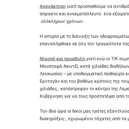
Αγανάκτηση
γιατί προσπαθούμε να αντιδ
άπρακτο και ανεκμετάλλευτο ένα εξαιρετι
ολόκληρων χρόνων.
Η ιστορία με τη διάνοιξη των οδοφραγμάτ
επαναλήφθηκε σε όλη την τραγικότητα της
N
τροπή και προσβολή
γιατί ενώ οι Τ/Κ συμ
Μουσταφά Ακιντζί, κατά χιλιάδες διαδήλων
Λευκωσίας – με υποδειγματική πειθαρχία 
Ερντογάν και του βαθέως κράτους της τουρ
χιλιάδες, κατέστρεφαν το κέντρο της Λεμε
Κυβέρνηση για να τους προστατέψει από τ
Την ίδια ώρα οι δικοί μας ηγέτες εξαντλο
διακηρύξεις , οχυρωμένοι τάχατες από τα 