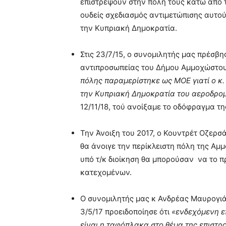
επιστρέψουν στην πόλη τους κάτω από τ
ουδείς σχεδιασμός αντιμετώπισης αυτού
την Κυπριακή Δημοκρατία.
Στις 23/7/15, ο συνομιλητής μας πρέσ
αντιπροσωπείας του Δήμου Αμμοχώστου
πόλης παραμερίστηκε ως ΜΟΕ γιατί ο κ
την Κυπριακή Δημοκρατία του αεροδρο
12/11/18, τού ανοίξαμε το οδόφραγμα της
Την Άνοιξη του 2017, ο Κουντρέτ Οζερσά
θα άνοιγε την περίκλειστη πόλη της Αμ
υπό τ/κ διοίκηση θα μπορούσαν να το 
κατεχομένων.
Ο συνομιλητής μας κ Ανδρέας Μαυρογιά
3/5/17 προειδοποίησε ότι
«ενδεχόμενη ε
είναι η ταφόπλακα στο θέμα της επιστρ