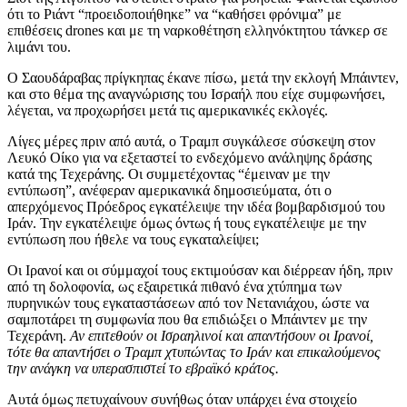
ότι το Ριάντ “προειδοποιήθηκε” να “καθήσει φρόνιμα” με
επιθέσεις drones και με τη ναρκοθέτηση ελληνόκτητου τάνκερ σε
λιμάνι του.
Ο Σαουδάραβας πρίγκηπας έκανε πίσω, μετά την εκλογή Μπάιντεν,
και στο θέμα της αναγνώρισης του Ισραήλ που είχε συμφωνήσει,
λέγεται, να προχωρήσει μετά τις αμερικανικές εκλογές.
Λίγες μέρες πριν από αυτά, ο Τραμπ συγκάλεσε σύσκεψη στον
Λευκό Οίκο για να εξεταστεί το ενδεχόμενο ανάληψης δράσης
κατά της Τεχεράνης. Οι συμμετέχοντας “έμειναν με την
εντύπωση”, ανέφεραν αμερικανικά δημοσιεύματα, ότι ο
απερχόμενος Πρόεδρος εγκατέλειψε την ιδέα βομβαρδισμού του
Ιράν. Την εγκατέλειψε όμως όντως ή τους εγκατέλειψε με την
εντύπωση που ήθελε να τους εγκαταλείψει;
Οι Ιρανοί και οι σύμμαχοί τους εκτιμούσαν και διέρρεαν ήδη, πριν
από τη δολοφονία, ως εξαιρετικά πιθανό ένα χτύπημα των
πυρηνικών τους εγκαταστάσεων από τον Νετανιάχου, ώστε να
σαμποτάρει τη συμφωνία που θα επιδιώξει ο Μπάιντεν με την
Τεχεράνη.
Αν επιτεθούν οι Ισραηλινοί και απαντήσουν οι Ιρανοί,
τότε θα απαντήσει ο Τραμπ χτυπώντας το Ιράν και επικαλούμενος
την ανάγκη να υπερασπιστεί το εβραϊκό κράτος.
Αυτά όμως πετυχαίνουν συνήθως όταν υπάρχει ένα στοιχείο