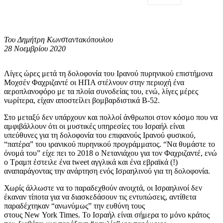
Του Δημήτρη Κωνσταντακόπουλου
28 Νοεμβρίου 2020
Λίγες ώρες μετά τη δολοφονία του Ιρανού πυρηνικού επιστήμονα
Μοχσέν Φαχριζαντέ οι ΗΠΑ στέλνουν στην περιοχή ένα
αεροπλανοφόρο με τα πλοία συνοδείας του, ενώ, λίγες μέρες
νωρίτερα, είχαν αποστείλει βομβαρδιστικά Β-52.
Στο μεταξύ δεν υπάρχουν και πολλοί άνθρωποι στον κόσμο που να
αμφιβάλλουν ότι οι μυστικές υπηρεσίες του Ισραήλ είναι
υπεύθυνες για τη δολοφονία του επιφανούς Ιρανού φυσικού,
“πατέρα” του ιρανικού πυρηνικού προγράμματος. “Nα θυμάστε το
όνομά του” είχε πει το 2018 ο Νετανιάχου για τον Φαχριζαντέ, ενώ
ο Τραμπ έστειλε ένα tweet αγγλικά και ένα εβραϊκά (!)
αναπαράγοντας την ανάρτηση ενός Ισραηλινού για τη δολοφονία.
Χωρίς άλλωστε να το παραδεχθούν ανοιχτά, οι Iσραηλινοί δεν
έκαναν τίποτα για να διασκεδάσουν τις εντυπώσεις, αντίθετα
παραδέχτηκαν “ανωνύμως” την ευθύνη τους
στους New York Times. Το Ισραήλ είναι σήμερα το μόνο κράτος