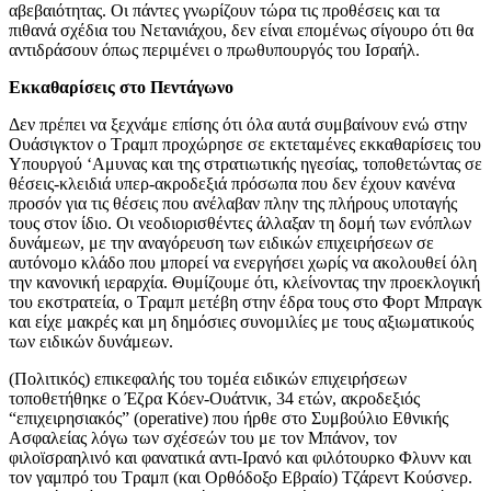
αβεβαιότητας. Οι πάντες γνωρίζουν τώρα τις προθέσεις και τα
πιθανά σχέδια του Νετανιάχου, δεν είναι επομένως σίγουρο ότι θα
αντιδράσουν όπως περιμένει ο πρωθυπουργός του Ισραήλ.
Εκκαθαρίσεις στο Πεντάγωνο
Δεν πρέπει να ξεχνάμε επίσης ότι όλα αυτά συμβαίνουν ενώ στην
Ουάσιγκτον ο Τραμπ προχώρησε σε εκτεταμένες εκκαθαρίσεις του
Υπουργού ‘Αμυνας και της στρατιωτικής ηγεσίας, τοποθετώντας σε
θέσεις-κλειδιά υπερ-ακροδεξιά πρόσωπα που δεν έχουν κανένα
προσόν για τις θέσεις που ανέλαβαν πλην της πλήρους υποταγής
τους στον ίδιο. Οι νεοδιορισθέντες άλλαξαν τη δομή των ενόπλων
δυνάμεων, με την αναγόρευση των ειδικών επιχειρήσεων σε
αυτόνομο κλάδο που μπορεί να ενεργήσει χωρίς να ακολουθεί όλη
την κανονική ιεραρχία. Θυμίζουμε ότι, κλείνοντας την προεκλογική
του εκστρατεία, ο Τραμπ μετέβη στην έδρα τους στο Φορτ Μπραγκ
και είχε μακρές και μη δημόσιες συνομιλίες με τους αξιωματικούς
των ειδικών δυνάμεων.
(Πολιτικός) επικεφαλής του τομέα ειδικών επιχειρήσεων
τοποθετήθηκε ο Έζρα Κόεν-Ουάτνικ, 34 ετών, ακροδεξιός
“επιχειρησιακός” (operative) που ήρθε στο Συμβούλιο Εθνικής
Ασφαλείας λόγω των σχέσεών του με τον Μπάνον, τον
φιλοϊσραηλινό και φανατικά αντι-Ιρανό και φιλότουρκο Φλυνν και
τον γαμπρό του Τραμπ (και Ορθόδοξο Εβραίο) Τζάρεντ Κούσνερ.