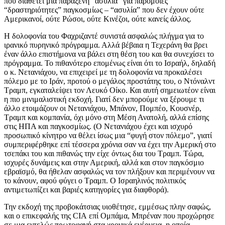
που διαθέτει μια παράξενη “ασυλία” για παρόμοιες
“δραστηριότητες” παγκοσμίως – “ασυλία” που δεν έχουν ούτε
Αμερικανοί, ούτε Ρώσοι, ούτε Κινέζοι, ούτε κανείς άλλος.
Η δολοφονία του Φαχριζαντέ συνιστά ασφαλώς πλήγμα για το
ιρανικό πυρηνικό πρόγραμμα. Αλλά βέβαια η Τεχεράνη θα βρει
έναν άλλο επιστήμονα να βάλει στη θέση του και θα συνεχίσει το
πρόγραμμα. Το πιθανότερο επομένως είναι ότι το Ισραήλ, δηλαδή
ο κ. Νετανιάχου, να επιχειρεί με τη δολοφονία να προκαλέσει
πόλεμο με το Ιράν, προτού ο μεγάλος προστάτης του, ο Ντόναλντ
Τραμπ, εγκαταλείψει τον Λευκό Οίκο. Και αυτή σημειωτέον είναι
η πιο μινιμαλιστική εκδοχή. Γιατί δεν μπορούμε να ξέρουμε τι
άλλο ετοιμάζουν οι Νετανιάχου, Μπάνον, Πομπέο, Κουσνέρ,
Τραμπ και κομπανία, όχι μόνο στη Μέση Ανατολή, αλλά επίσης
στις ΗΠΑ και παγκοσμίως. (Ο Νετανιάχου έχει και ισχυρό
προσωπικό κίνητρο να θέλει ίσως μια “φυγή στον πόλεμο”, γιατί
συμπεριφέρθηκε επί τέσσερα χρόνια σαν να έχει την Αμερική στο
τσεπάκι του και πιθανώς την είχε όντως δια του Τραμπ. Τώρα,
ισχυρές δυνάμεις και στην Αμερική, αλλά και στον παγκόσμιο
εβραϊσμό, θα ήθελαν ασφαλώς να τον πλήξουν και περιμένουν να
το κάνουν, αφού φύγει ο Τραμπ. Ο Ισραηλινός πολιτικός
αντιμετωπίζει και βαριές κατηγορίες για διαφθορά).
Την εκδοχή της προβοκάτσιας υιοθέτησε, εμμέσως πλην σαφώς,
και ο επικεφαλής της CIA επί Ομπάμα, Μπρέναν που προχώρησε
σε μια εντελώς πρωτοφανή στα χρονικά ενέργεια, η οποία