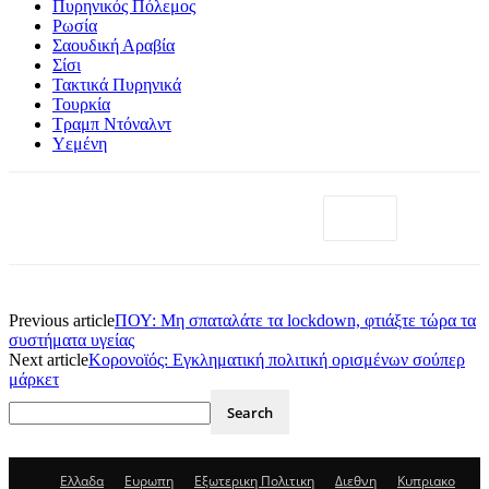
Πυρηνικός Πόλεμος
Ρωσία
Σαουδική Αραβία
Σίσι
Τακτικά Πυρηνικά
Τουρκία
Τραμπ Ντόναλντ
Υεμένη
Previous article
ΠΟΥ: Mη σπαταλάτε τα lockdown, φτιάξτε τώρα τα
συστήματα υγείας
Next article
Κορονοϊός: Εγκληματική πολιτική ορισμένων σούπερ
μάρκετ
Ελλαδα
Ευρωπη
Εξωτερικη Πολιτικη
Διεθνη
Κυπριακο