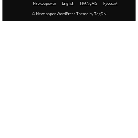
Ντοκουμεντα
English
FRANÇAIS
Русский
© Newspaper WordPress Theme by TagDiv