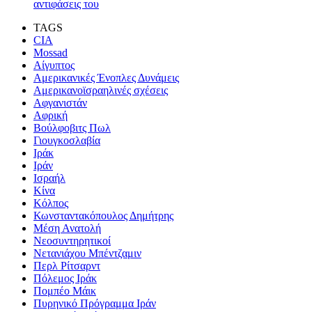
αντιφάσεις του
TAGS
CIA
Mossad
Αίγυπτος
Αμερικανικές Ένοπλες Δυνάμεις
Αμερικανοϊσραηλινές σχέσεις
Αφγανιστάν
Αφρική
Βούλφοβιτς Πωλ
Γιουγκοσλαβία
Ιράκ
Ιράν
Ισραήλ
Κίνα
Κόλπος
Κωνσταντακόπουλος Δημήτρης
Μέση Ανατολή
Νεοσυντηρητικοί
Νετανιάχου Μπέντζαμιν
Περλ Ρίτσαρντ
Πόλεμος Ιράκ
Πομπέο Μάικ
Πυρηνικό Πρόγραμμα Ιράν