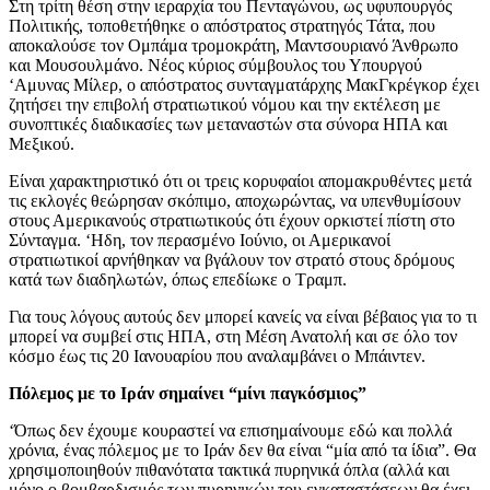
Στη τρίτη θέση στην ιεραρχία του Πενταγώνου, ως υφυπουργός
Πολιτικής, τοποθετήθηκε ο απόστρατος στρατηγός Τάτα, που
αποκαλούσε τον Ομπάμα τρομοκράτη, Μαντσουριανό Άνθρωπο
και Μουσουλμάνο. Νέος κύριος σύμβουλος του Υπουργού
‘Αμυνας Μίλερ, ο απόστρατος συνταγματάρχης ΜακΓκρέγκορ έχει
ζητήσει την επιβολή στρατιωτικού νόμου και την εκτέλεση με
συνοπτικές διαδικασίες των μεταναστών στα σύνορα ΗΠΑ και
Μεξικού.
Eίναι χαρακτηριστικό ότι οι τρεις κορυφαίοι απομακρυθέντες μετά
τις εκλογές θεώρησαν σκόπιμο, αποχωρώντας, να υπενθυμίσουν
στους Αμερικανούς στρατιωτικούς ότι έχουν ορκιστεί πίστη στο
Σύνταγμα. ‘Ηδη, τον περασμένο Ιούνιο, οι Αμερικανοί
στρατιωτικοί αρνήθηκαν να βγάλουν τον στρατό στους δρόμους
κατά των διαδηλωτών, όπως επεδίωκε ο Τραμπ.
Για τους λόγους αυτούς δεν μπορεί κανείς να είναι βέβαιος για το τι
μπορεί να συμβεί στις ΗΠΑ, στη Μέση Ανατολή και σε όλο τον
κόσμο έως τις 20 Ιανουαρίου που αναλαμβάνει ο Μπάιντεν.
Πόλεμος με το Ιράν σημαίνει “μίνι παγκόσμιος”
‘Όπως δεν έχουμε κουραστεί να επισημαίνουμε εδώ και πολλά
χρόνια, ένας πόλεμος με το Ιράν δεν θα είναι “μία από τα ίδια”. Θα
χρησιμοποιηθούν πιθανότατα τακτικά πυρηνικά όπλα (αλλά και
μόνο ο βομβαρδισμός των πυρηνικών του εγκαταστάσεων θα έχει