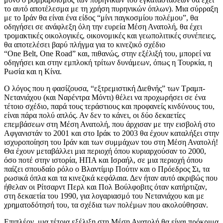
το αυτό αποτέλεσμα με τη χρήση πυρηνικών όπλων). Μια σύρραξη
με το Ιράν θα είναι ένα είδος “μίνι παγκοσμίου πολέμου”, θα
οδηγήσει σε ανάφλεξη όλη την ευρεία Μέση Ανατολή, θα έχει
τρομακτικές οικολογικές, οικονομικές και γεωπολιτικές συνέπειες,
θα αποτελέσει βαρύ πλήγμα για το κινεζικό σχέδιο
“One Belt, One Road” και, πιθανώς, στην εξέλιξή του, μπορεί να
οδηγήσει και στην εμπλοκή τρίτων δυνάμεων, όπως η Τουρκία, η
Ρωσία και η Κίνα.
Ο λόγος που η φασίζουσα, “εξτρεμιστική Διεθνής” των Τραμπ-
Νετανιάχου (και Ναρέντρα Μόντι) θέλει να προχωρήσει σε ένα
τέτοιο σχέδιο, παρά τους τεράστιους και προφανείς κινδύνους του,
είναι πάρα πολύ απλός. Αν δεν το κάνει, οι δύο δεκαετίες
επεμβάσεων στη Μέση Ανατολή, που άρχισαν με την εισβολή στο
Αφγανιστάν το 2001 και στο Ιράκ το 2003 θα έχουν καταλήξει στην
ισχυροποίηση του Ιράν και των συμμάχων του στη Μέση Ανατολή!
Θα έχουν μεταβάλλει μια περιοχή όπου κυριαρχούσαν το 2000,
όσο ποτέ στην ιστορία, ΗΠΑ και Ισραήλ, σε μια περιοχή όπου
παίζει σπουδαίο ρόλο ο Βλαντίμιρ Πούτιν και ο Πρόεδρος Σι, τα
ρωσικά όπλα και τα κινεζικά κεφάλαια. Δεν ήταν αυτό ακριβώς που
ήθελαν οι Ρίτσαρντ Περλ και Πολ Βούλφοβιτς όταν κατήρτιζαν,
στη δεκαετία του 1990, για λογαριασμό του Νετανιάχου και με
χρηματοδότησή του, τα σχέδια των πολέμων που ακολούθησαν.
Επιπλέον, μια τέτοια εξέλιξη στη Μέση Ανατολή θα είναι πρόκριμα