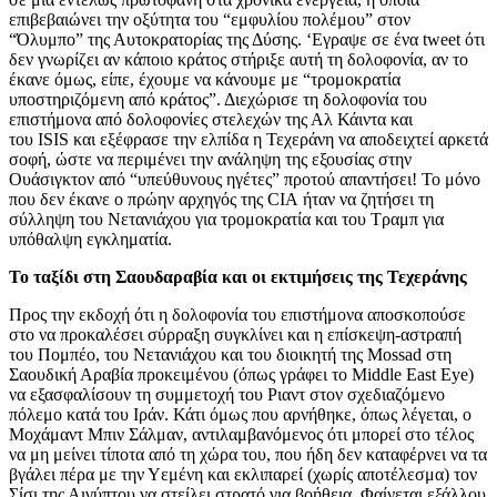
επιβεβαιώνει την οξύτητα του “εμφυλίου πολέμου” στον
“Όλυμπο” της Αυτοκρατορίας της Δύσης. ‘Εγραψε σε ένα tweet ότι
δεν γνωρίζει αν κάποιο κράτος στήριξε αυτή τη δολοφονία, αν το
έκανε όμως, είπε, έχουμε να κάνουμε με “τρομοκρατία
υποστηριζόμενη από κράτος”. Διεχώρισε τη δολοφονία του
επιστήμονα από δολοφονίες στελεχών της Αλ Κάιντα και
του ISIS και εξέφρασε την ελπίδα η Τεχεράνη να αποδειχτεί αρκετά
σοφή, ώστε να περιμένει την ανάληψη της εξουσίας στην
Ουάσιγκτον από “υπεύθυνους ηγέτες” προτού απαντήσει! Το μόνο
που δεν έκανε ο πρώην αρχηγός της CIA ήταν να ζητήσει τη
σύλληψη του Νετανιάχου για τρομοκρατία και του Τραμπ για
υπόθαλψη εγκληματία.
Το ταξίδι στη Σαουδαραβία και οι εκτιμήσεις της Τεχεράνης
Προς την εκδοχή ότι η δολοφονία του επιστήμονα αποσκοπούσε
στο να προκαλέσει σύρραξη συγκλίνει και η επίσκεψη-αστραπή
του Πομπέο, του Νετανιάχου και του διοικητή της Mossad στη
Σαουδική Αραβία προκειμένου (όπως γράφει το Middle East Eye)
να εξασφαλίσουν τη συμμετοχή του Ριαντ στον σχεδιαζόμενο
πόλεμο κατά του Ιράν. Κάτι όμως που αρνήθηκε, όπως λέγεται, ο
Μοχάμαντ Μπιν Σάλμαν, αντιλαμβανόμενος ότι μπορεί στο τέλος
να μη μείνει τίποτα από τη χώρα του, που ήδη δεν καταφέρνει να τα
βγάλει πέρα με την Υεμένη και εκλιπαρεί (χωρίς αποτέλεσμα) τον
Σίσι της Αιγύπτου να στείλει στρατό για βοήθεια. Φαίνεται εξάλλου