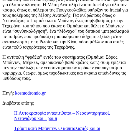
για όλο τον πλανήτη. Η Μέση Ανατολή είναι το fractal για όλο τον
κόσμο, όπως οι πόλεμοι της Γιουγκοσλαβίας υπήρξαν το fractal για
τους πολέμους της Μέσης Ανατολής. Για ανθρώπους όπως ο
Νετανιάχου, ο Πομπέο και ο Μπάνον, ένας συμβιβασμός με την
Τεχεράνη, του τύπου που έκανε ο Ομπάμα και θέλει ο Μπάιντεν,
είναι “συνθηκολόγηση”, ένα “Μόναχο” του δυτικού ιμπεριαλισμού
με το Ιράν, που προδικάζει μια ακόμα πιο άσχημη εξέλιξη στον
ανταγωνισμό με τη Ρωσία και την Κίνα, πόσο μάλλον που αυτές
είναι πολύ ισχυρότερες της Τεχεράνης.
Η αντίπαλη “φράξια” εντός του συστήματος (Ομπάμα, Σόρος,
Μπάιντεν, Μέρκελ, αμερικανικό βαθύ κράτος κλπ.) συμμερίζεται
μεν την επιδίωξη των νεοσυντηρητικών ιεράκων για παγκόσμια
κυριαρχία, θεωρεί όμως τυχοδιωκτικές και ακραία επικίνδυνες τις
μεθόδους τους.
Πηγή:
kosmodromio.gr
Διαβάστε επίσης
Η Αυτοκρατορία αντεπιτίθεται – Νεοσυντηρητικοί,
Νετανιάχου και Τραμπ
Τράμπ κατά Μπάιντεν. Ο καπιταλισμός και οι