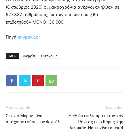
(Οκτώβριος 2020) οι μακροχρόνια άνεργοι ανήλθαν σε
527.387 ανθρώπους, εκ των οποίων όμως θα
επιδοτηθούν ΜΟΝΟ 130.000!!
Πηγή:
enypekk.gr
TAGS
Ανεργία
Οικονομία
Previous article
Next article
Όταν ο Μαραντόνα
Η ΕΕ έστειλε προ ετών τον
αποχαιρετούσε τον Φιντέλ
Ρόντος στο Κέρας της
Αφρικής. Να τι γίνεται εκεί