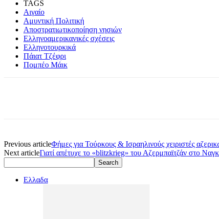
TAGS
Αιγαίο
Αμυντική Πολιτική
Αποστρατιωτικοποίηση νησιών
Ελληνοαμερικανικές σχέσεις
Ελληνοτουρκικά
Πάιατ Τζέφρι
Πομπέο Μάικ
Previous article
Φήμες για Τούρκους & Ισραηλινούς χειριστές αζερικ
Next article
Γιατί απέτυχε το «blitzkrieg» του Αζερμπαϊτζάν στο Να
Ελλαδα