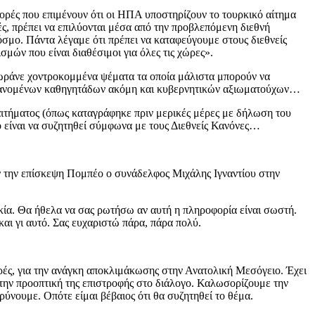
ρές που επιμένουν ότι οι ΗΠΑ υποστηρίζουν το τουρκικό αίτημα
ές, πρέπει να επιλύονται μέσα από την προβλεπόμενη διεθνή
όσμο. Πάντα λέγαμε ότι πρέπει να καταφεύγουμε στους διεθνείς
σμών που είναι διαθέσιμοι για όλες τις χώρες».
 χωράνε χοντροκομμένα ψέματα τα οποία μάλιστα μπορούν να
λαμβανομένων καθηγητάδων ακόμη και κυβερνητικών αξιωματούχων…
αιτήματος (όπως καταγράφηκε πριν μερικές μέρες με δήλωση του
 είναι να συζητηθεί σύμφωνα με τους Διεθνείς Κανόνες…
 την επίσκεψη Πομπέο ο συνάδελφος Μιχάλης Ιγναντίου στην
ία. Θα ήθελα να σας ρωτήσω αν αυτή η πληροφορία είναι σωστή.
αι γι αυτό. Σας ευχαριστώ πάρα, πάρα πολύ.
ορές, για την ανάγκη αποκλιμάκωσης στην Ανατολική Μεσόγειο. Έχει
αι την προοπτική της επιστροφής στο διάλογο. Καλωσορίζουμε την
ύνουμε. Οπότε είμαι βέβαιος ότι θα συζητηθεί το θέμα.