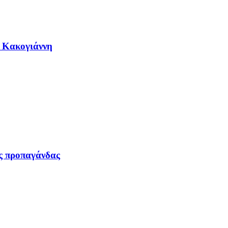
η Κακογιάννη
ας προπαγάνδας