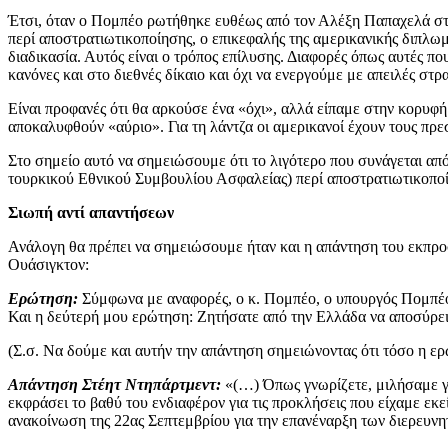
Έτσι, όταν ο Πομπέο ρωτήθηκε ευθέως από τον Αλέξη Παπαχελά στη
περί αποστρατιωτικοποίησης, ο επικεφαλής της αμερικανικής διπλωμ
διαδικασία. Αυτός είναι ο τρόπος επίλυσης. Διαφορές όπως αυτές 
κανόνες και στο διεθνές δίκαιο και όχι να ενεργούμε με απειλές στ
Είναι προφανές ότι θα αρκούσε ένα «όχι», αλλά είπαμε στην κορυφ
αποκαλυφθούν «αύριο». Για τη λάντζα οι αμερικανοί έχουν τους 
Στο σημείο αυτό να σημειώσουμε ότι το λιγότερο που συνάγεται απ
τουρκικού Εθνικού Συμβουλίου Ασφαλείας) περί αποστρατιωτικοπο
Σιωπή αντί απαντήσεων
Ανάλογη θα πρέπει να σημειώσουμε ήταν και η απάντηση του εκπρ
Ουάσιγκτον:
Ερώτηση:
Σύμφωνα με αναφορές, ο κ. Πομπέο, ο υπουργός Πομπέο 
Και η δεύτερή μου ερώτηση: Ζητήσατε από την Ελλάδα να αποσύρει 
(Σ.σ. Να δούμε και αυτήν την απάντηση σημειώνοντας ότι τόσο η ε
Απάντηση Στέητ Ντηπάρτμεντ:
«(…) Όπως γνωρίζετε, μιλήσαμε γι
εκφράσει το βαθύ του ενδιαφέρον για τις προκλήσεις που είχαμε εκε
ανακοίνωση της 22ας Σεπτεμβρίου για την επανέναρξη των διερευνητ