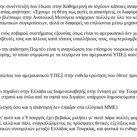
ν συνέντευξη που έδωσε στην Καθημερινή αν ισχύουν κάποιες αναφο
ατίας απάντησε: «Έχουμε τη θέση πως αυτές οι απαιτήσεις, οι διαφορ
που βλέπουμε στην Ανατολική Μεσόγειο υπάρχουν πολλές σε όλο τον κ
ρατιωτικών συγκρούσεων, αλλά οι διαφορές να επιλύονται μέσω μηχανι
ή ενός σοβαρού συστήματος εξουσίας όπως είναι το αμερικανικό δεν
πρεσβευτές τους και άλλους κατά τόπους υπαλλήλους τους, συμπερι
ό την απάντηση Πομπέο είναι η αναγνώριση του επίσημου τουρκικού 
ίησης, το οποίο σύμφωνα με τα λεγόμενα του αμερικανού ΥΠΕΞ καλό
οσώπου του αμερικανικού ΥΠΕΞ στην ευθεία ερώτηση που έθεσε πριν
πηγαίνει στην Ελλάδα ως διαμεσολαβητής στην ένταση με την Τουρκ
στρατό και όπλα από τα νησιά του Αιγαίου; υπάρχουν δημοσιεύματα κ
ρώτηση όσο και η απάντηση δεν έπαιξαν στα ελληνικά ΜΜΕ)
’ αυτό και ο Υπουργός έχει βεβαίως μιλήσει γι’ αυτό πάρα πολλές φ
ί, αλλά και πάλι, εναγκαλιζόμενος τις πρόσφατες θετικές εξελίξεις κ
ικών συνομιλιών μεταξύ Ελλάδας και Τουρκίας, και φυσικά το ενθαρρ