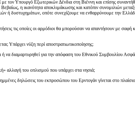
ί με τον Υπουργό Εξωτερικών Δένδια στη Βιέννη και επίσης συναντ
ία. Βεβαίως, η ικανότητα αποκλιμάκωσης και κατόπιν συνομιλιών με
τικών ή δυστυχημάτων, οπότε συνεχίζουμε να ενθαρρύνουμε την Ελλάδ
τήσεις τις οποίες οι αρμόδιοι θα μπορούσαν να απαντήσουν με σαφή κ
εται; Υπάρχει νύξη περί αποστρατιωτικοποίησης;
ει ή να διαμαρτυρηθεί για την απόφαση του Εθνικού Συμβουλίου Ασφάλ
ική» αλλαγή του οπλισμού που υπάρχει στα νησιά;
ιλημμένες δηλώσεις του εκπροσώπου του Ερντογάν γίνεται στο πλαί