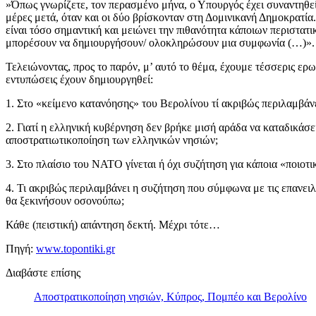
»Όπως γνωρίζετε, τον περασμένο μήνα, ο Υπουργός έχει συναντηθε
μέρες μετά, όταν και οι δύο βρίσκονταν στη Δομινικανή Δημοκρατ
είναι τόσο σημαντική και μειώνει την πιθανότητα κάποιων περιστα
μπορέσουν να δημιουργήσουν/ ολοκληρώσουν μια συμφωνία (…)».
Τελειώνοντας, προς το παρόν, μ’ αυτό το θέμα, έχουμε τέσσερις ερω
εντυπώσεις έχουν δημιουργηθεί:
1. Στο «κείμενο κατανόησης» του Βερολίνου τί ακριβώς περιλαμβάν
2. Γιατί η ελληνική κυβέρνηση δεν βρήκε μισή αράδα να καταδικάσ
αποστρατιωτικοποίηση των ελληνικών νησιών;
3. Στο πλαίσιο του ΝΑΤΟ γίνεται ή όχι συζήτηση για κάποια «ποιοτ
4. Τι ακριβώς περιλαμβάνει η συζήτηση που σύμφωνα με τις επανε
θα ξεκινήσουν οσονούπω;
Κάθε (πειστική) απάντηση δεκτή. Μέχρι τότε…
Πηγή:
www.topontiki.gr
Διαβάστε επίσης
Αποστρατικοποίηση νησιών, Κύπρος, Πομπέο και Βερολίνο