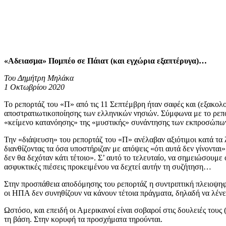
«Αδειασμα» Πομπέο σε Πάιατ (και εγχώρια εξαπτέρυγα)…
Του Δημήτρη Μηλάκα
1 Οκτωβρίου 2020
Το ρεπορτάζ του «Π» από τις 11 Σεπτέμβρη ήταν σαφές και (εξακολου
αποστρατιωτικοποίησης των ελληνικών νησιών. Σύμφωνα με το ρεπορ
«κείμενο κατανόησης» της «μυστικής» συνάντησης των εκπροσώπω
Την «διάψευση» του ρεπορτάζ του «Π» ανέλαβαν αξιότιμοι κατά τα λ
διανθίζοντας τα όσα υποστήριζαν με απόψεις «ότι αυτά δεν γίνοντα
δεν θα δεχόταν κάτι τέτοιο». Σ’ αυτό το τελευταίο, να σημειώσουμε
ασφυκτικές πιέσεις προκειμένου να δεχτεί αυτήν τη συζήτηση…
Στην προσπάθεια αποδόμησης του ρεπορτάζ η συντριπτική πλειοψηφ
οι ΗΠΑ δεν συνηθίζουν να κάνουν τέτοια πράγματα, δηλαδή να λένε
Ωστόσο, και επειδή οι Αμερικανοί είναι σοβαροί στις δουλειές τους
τη βάση. Στην κορυφή τα προσχήματα τηρούνται.