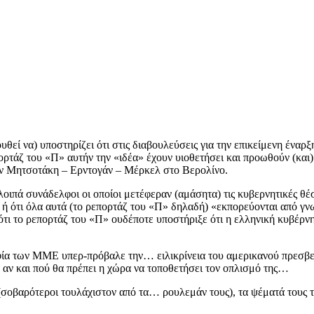
θεί να) υποστηρίζει ότι στις διαβουλεύσεις για την επικείμενη έναρ
τάζ του «Π» αυτήν την «ιδέα» έχουν υιοθετήσει και προωθούν (και)
ν Μητσοτάκη – Ερντογάν – Μέρκελ στο Βερολίνο.
οιπά συνάδελφοι οι οποίοι μετέφεραν (αμάσητα) τις κυβερνητικές θέσε
ι» ή ότι όλα αυτά (το ρεπορτάζ του «Π» δηλαδή) «εκπορεύονται από γ
 ότι το ρεπορτάζ του «Π» ουδέποτε υποστήριξε ότι η ελληνική κυβέρν
ία των ΜΜΕ υπερ-πρόβαλε την… ειλικρίνεια του αμερικανού πρεσβευ
 αν και πού θα πρέπει η χώρα να τοποθετήσει τον οπλισμό της…
 (σοβαρότεροι τουλάχιστον από τα… ρουλεμάν τους), τα ψέματά τους τ