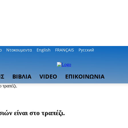
ο
Ντοκουμεντα
English
FRANÇAIS
Русский
ΙΣ
ΒΙΒΛΙΑ
VIDEO
ΕΠΙΚΟΙΝΩΝΙΑ
 τραπέζι.
ών είναι στο τραπέζι.