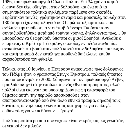
1986, του πρωθυπουργού Ούλοφ Πάλμε. Επί 34 χρόνια καμιά
έρευνα δεν είχε οδηγήσει στον δολοφόνο και ένα από τα
σημαντικότερα πολιτικά εγκλήματα παρέμενε στο σκοτάδι.
Γυρίστηκαν ταινίες, γράφτηκαν σενάρια και μουσικές, τουλάχιστον
130 άτομα είχαν «ομολογήσει». Ο πρώτος αξιωματικός που
ανέλαβε την υπόθεση, ο ντετέκτιβ Λένναρτ Γκούσταφσον…
συνταξιοδοτήθηκε μετά από τριάντα χρόνια, δηλώνοντας πως… θα
μπορούσαν να θεωρηθούν ύποπτοι οι μισοί Σουηδοί! Ανέλαβε ο
επόμενος, ο Κρίστερ Πέτερσον, ο οποίος, εν μέσω πανδημίας
ανακοίνωσε ότι βρισκόταν πολύ κοντά στον δολοφόνο και πως αν
και αυτή τη φορά δεν κατέληγε πουθενά θα έκλεινε και θα
αρχειοθετούσε τον φάκελο.
Τελικά, στις 10 Ιουνίου, ο Πέτερσον ανακοίνωσε πως δολοφόνος
του Πάλμε ήταν ο γραφίστας Στινγκ Έγκστρομ, παλαιός ύποπτος
που αυτοκτόνησε το 2000. Σύμφωνα με τον πρωθυπουργό Λέβεν,
η αυλαία οδηγεί στην επούλωση ενός εθνικού τραύματος, αλλά
πολλοί είναι εκείνοι που υποστηρίζουν πως η επαναφορά του
θέματος αυτήν την περίοδο αποσκοπούσε στον
αποπροσανατολισμό από ένα άλλο εθνικό τραύμα, δηλαδή τους
θανάτους των ηλικιωμένων και τις κατηγορίες για επιλογές
ευθανασίας για να πεθάνουν… ήσυχα!
Πολύ περισσότερο που ο «ένοχος» είναι νεκρός και, ως γνωστόν,
οι νεκροί δεν μιλούν.