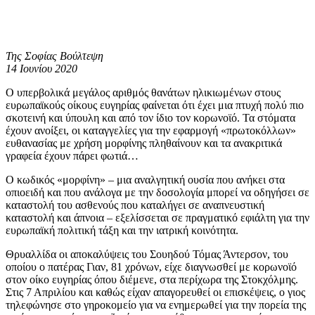
Της Σοφίας Βούλτεψη
14 Ιουνίου 2020
Ο υπερβολικά μεγάλος αριθμός θανάτων ηλικιωμένων στους
ευρωπαϊκούς οίκους ευγηρίας φαίνεται ότι έχει μια πτυχή πολύ πιο
σκοτεινή και ύπουλη και από τον ίδιο τον κορωνοϊό. Τα στόματα
έχουν ανοίξει, οι καταγγελίες για την εφαρμογή «πρωτοκόλλων»
ευθανασίας με χρήση μορφίνης πληθαίνουν και τα ανακριτικά
γραφεία έχουν πάρει φωτιά…
Ο κωδικός «μορφίνη» – μια αναλγητική ουσία που ανήκει στα
οπιοειδή και που ανάλογα με την δοσολογία μπορεί να οδηγήσει σε
καταστολή του ασθενούς που καταλήγει σε αναπνευστική
καταστολή και άπνοια – εξελίσσεται σε πραγματικό εφιάλτη για την
ευρωπαϊκή πολιτική τάξη και την ιατρική κοινότητα.
Θρυαλλίδα οι αποκαλύψεις του Σουηδού Τόμας Άντερσον, του
οποίου ο πατέρας Γιαν, 81 χρόνων, είχε διαγνωσθεί με κορωνοϊό
στον οίκο ευγηρίας όπου διέμενε, στα περίχωρα της Στοκχόλμης.
Στις 7 Απριλίου και καθώς είχαν απαγορευθεί οι επισκέψεις, ο γιος
τηλεφώνησε στο γηροκομείο για να ενημερωθεί για την πορεία της