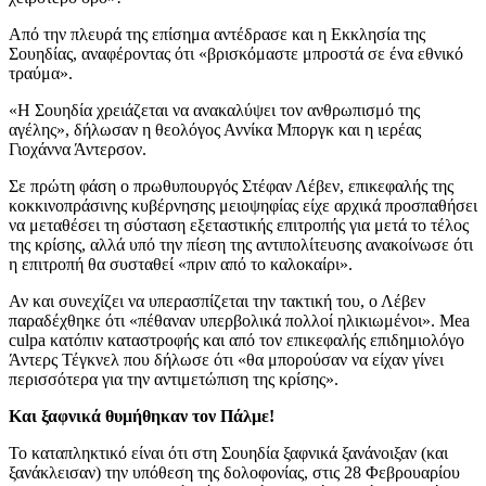
Από την πλευρά της επίσημα αντέδρασε και η Εκκλησία της
Σουηδίας, αναφέροντας ότι «βρισκόμαστε μπροστά σε ένα εθνικό
τραύμα».
«Η Σουηδία χρειάζεται να ανακαλύψει τον ανθρωπισμό της
αγέλης», δήλωσαν η θεολόγος Αννίκα Μποργκ και η ιερέας
Γιοχάννα Άντερσον.
Σε πρώτη φάση ο πρωθυπουργός Στέφαν Λέβεν, επικεφαλής της
κοκκινοπράσινης κυβέρνησης μειοψηφίας είχε αρχικά προσπαθήσει
να μεταθέσει τη σύσταση εξεταστικής επιτροπής για μετά το τέλος
της κρίσης, αλλά υπό την πίεση της αντιπολίτευσης ανακοίνωσε ότι
η επιτροπή θα συσταθεί «πριν από το καλοκαίρι».
Αν και συνεχίζει να υπερασπίζεται την τακτική του, ο Λέβεν
παραδέχθηκε ότι «πέθαναν υπερβολικά πολλοί ηλικιωμένοι». Mea
culpa κατόπιν καταστροφής και από τον επικεφαλής επιδημιολόγο
Άντερς Τέγκνελ που δήλωσε ότι «θα μπορούσαν να είχαν γίνει
περισσότερα για την αντιμετώπιση της κρίσης».
Και ξαφνικά θυμήθηκαν τον Πάλμε!
Το καταπληκτικό είναι ότι στη Σουηδία ξαφνικά ξανάνοιξαν (και
ξανάκλεισαν) την υπόθεση της δολοφονίας, στις 28 Φεβρουαρίου