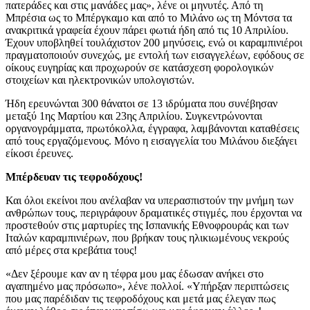
πατεράδες και στις μανάδες μας», λένε οι μηνυτές. Από τη
Μπρέσια ως το Μπέργκαμο και από το Μιλάνο ως τη Μόντσα τα
ανακριτικά γραφεία έχουν πάρει φωτιά ήδη από τις 10 Απριλίου.
Έχουν υποβληθεί τουλάχιστον 200 μηνύσεις, ενώ οι καραμπινιέροι
πραγματοποιούν συνεχώς, με εντολή των εισαγγελέων, εφόδους σε
οίκους ευγηρίας και προχωρούν σε κατάσχεση φορολογικών
στοιχείων και ηλεκτρονικών υπολογιστών.
Ήδη ερευνώνται 300 θάνατοι σε 13 ιδρύματα που συνέβησαν
μεταξύ 1ης Μαρτίου και 23ης Απριλίου. Συγκεντρώνονται
οργανογράμματα, πρωτόκολλα, έγγραφα, λαμβάνονται καταθέσεις
από τους εργαζόμενους. Μόνο η εισαγγελία του Μιλάνου διεξάγει
είκοσι έρευνες.
Μπέρδευαν τις τεφροδόχους!
Και όλοι εκείνοι που ανέλαβαν να υπερασπιστούν την μνήμη των
ανθρώπων τους, περιγράφουν δραματικές στιγμές, που έρχονται να
προστεθούν στις μαρτυρίες της Ισπανικής Εθνοφρουράς και των
Ιταλών καραμπινιέρων, που βρήκαν τους ηλικιωμένους νεκρούς
από μέρες στα κρεβάτια τους!
«Δεν ξέρουμε καν αν η τέφρα μου μας έδωσαν ανήκει στο
αγαπημένο μας πρόσωπο», λένε πολλοί. «Υπήρξαν περιπτώσεις
που μας παρέδιδαν τις τεφροδόχους και μετά μας έλεγαν πως