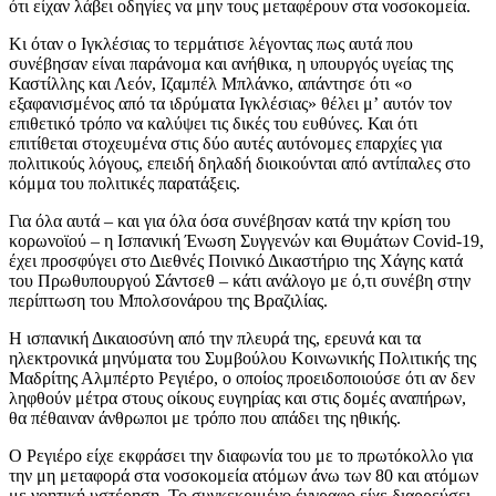
ότι είχαν λάβει οδηγίες να μην τους μεταφέρουν στα νοσοκομεία.
Κι όταν ο Ιγκλέσιας το τερμάτισε λέγοντας πως αυτά που
συνέβησαν είναι παράνομα και ανήθικα, η υπουργός υγείας της
Καστίλλης και Λεόν, Ιζαμπέλ Μπλάνκο, απάντησε ότι «ο
εξαφανισμένος από τα ιδρύματα Ιγκλέσιας» θέλει μ’ αυτόν τον
επιθετικό τρόπο να καλύψει τις δικές του ευθύνες. Και ότι
επιτίθεται στοχευμένα στις δύο αυτές αυτόνομες επαρχίες για
πολιτικούς λόγους, επειδή δηλαδή διοικούνται από αντίπαλες στο
κόμμα του πολιτικές παρατάξεις.
Για όλα αυτά – και για όλα όσα συνέβησαν κατά την κρίση του
κορωνοϊού – η Ισπανική Ένωση Συγγενών και Θυμάτων Covid-19,
έχει προσφύγει στο Διεθνές Ποινικό Δικαστήριο της Χάγης κατά
του Πρωθυπουργού Σάντσεθ – κάτι ανάλογο με ό,τι συνέβη στην
περίπτωση του Μπολσονάρου της Βραζιλίας.
Η ισπανική Δικαιοσύνη από την πλευρά της, ερευνά και τα
ηλεκτρονικά μηνύματα του Συμβούλου Κοινωνικής Πολιτικής της
Μαδρίτης Αλμπέρτο Ρεγιέρο, ο οποίος προειδοποιούσε ότι αν δεν
ληφθούν μέτρα στους οίκους ευγηρίας και στις δομές αναπήρων,
θα πέθαιναν άνθρωποι με τρόπο που απάδει της ηθικής.
Ο Ρεγιέρο είχε εκφράσει την διαφωνία του με το πρωτόκολλο για
την μη μεταφορά στα νοσοκομεία ατόμων άνω των 80 και ατόμων
με νοητική υστέρηση. Το συγκεκριμένο έγγραφο είχε διαρρεύσει