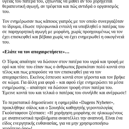
υγείας του πατέρα του, ζητώντας να μάθει αν του χορηγείται
θεραπευτική αγωγή, αν τρέφεται και πώς αντιδρά ο οργανισμός
του.
Τον ενημέρωσαν πως κάποιος γιατρός με τον οποίο συνεργαζόταν
το ίδρυμα, έδωσε τηλεφωνικά εντολή να υποβληθεί ο πατέρας του
σε παρηγορητική αγωγή με μορφίνη, χωρίς προηγουμένως να τον
έχει επισκεφθεί και βέβαια χωρίς να έχει ενημερωθεί η οικογένειά
του.
«Ελάτε να τον αποχαιρετήσετε»…
Ο Τόμας απαίτησε να δώσουν στον πατέρα του υγρά και τροφή με
ορό και τότε του είπαν πως ο άνθρωπος βρισκόταν πολύ κοντά στο
τέλος και πως μπορούσε να τον επισκεφθεί για να τον
αποχαιρετίσει. Εκείνος έσπευσε κοντά στον γέροντα και τον βρήκε
σε κώμα. Για άλλη μια φορά – και αφού είχε ενημερώσει τα μέσα
ενημέρωσης – απαίτησε να δώσουν τροφή στον πατέρα του.
Έμεινε κοντά του και τελικά ο πατέρας του συνήλθε και ανέρρωσε!
Το περιστατικό δημοσίευσε η εφημερίδα «Dagens Nyheter»,
προκλήθηκε σάλος και ο Σουηδός καθηγητής γεροντολογίας
Γκούσταφσον ξέσπασε: «Η χορήγηση μορφίνης σε ηλικιωμένους
με αναπνευστικά προβλήματα αναστέλλει την αναπνοή. Είναι ένα
είδος ενεργητικής ευθανασίας, για να μην χρησιμοποιήσω
χειρότερο όρο»!