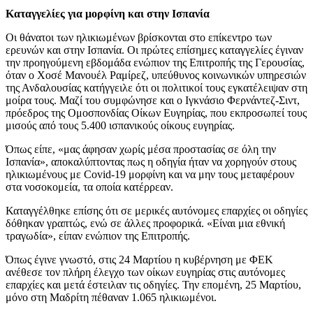
Καταγγελίες για μορφίνη και στην Ισπανία
Οι θάνατοι των ηλικιωμένων βρίσκονται στο επίκεντρο των
ερευνών και στην Ισπανία. Οι πρώτες επίσημες καταγγελίες έγιναν
την προηγούμενη εβδομάδα ενώπιον της Επιτροπής της Γερουσίας,
όταν ο Χοσέ Μανουέλ Ραμίρεζ, υπεύθυνος κοινωνικών υπηρεσιών
της Ανδαλουσίας κατήγγειλε ότι οι πολιτικοί τους εγκατέλειψαν στη
μοίρα τους. Μαζί του συμφώνησε και ο Ιγκνάσιο Φερνάντεζ-Σιντ,
πρόεδρος της Ομοσπονδίας Οίκων Ευγηρίας, που εκπροσωπεί τους
μισούς από τους 5.400 ισπανικούς οίκους ευγηρίας.
Όπως είπε, «μας άφησαν χωρίς μέσα προστασίας σε όλη την
Ισπανία», αποκαλύπτοντας πως η οδηγία ήταν να χορηγούν στους
ηλικιωμένους με Covid-19 μορφίνη και να μην τους μεταφέρουν
στα νοσοκομεία, τα οποία κατέρρεαν.
Καταγγέλθηκε επίσης ότι σε μερικές αυτόνομες επαρχίες οι οδηγίες
δόθηκαν γραπτώς, ενώ σε άλλες προφορικά. «Είναι μια εθνική
τραγωδία», είπαν ενώπιον της Επιτροπής.
Όπως έγινε γνωστό, στις 24 Μαρτίου η κυβέρνηση με ΦΕΚ
ανέθεσε τον πλήρη έλεγχο των οίκων ευγηρίας στις αυτόνομες
επαρχίες και μετά έστειλαν τις οδηγίες. Την επομένη, 25 Μαρτίου,
μόνο στη Μαδρίτη πέθαναν 1.065 ηλικιωμένοι.