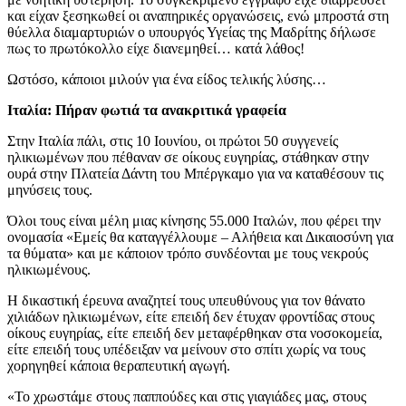
και είχαν ξεσηκωθεί οι αναπηρικές οργανώσεις, ενώ μπροστά στη
θύελλα διαμαρτυριών ο υπουργός Υγείας της Μαδρίτης δήλωσε
πως το πρωτόκολλο είχε διανεμηθεί… κατά λάθος!
Ωστόσο, κάποιοι μιλούν για ένα είδος τελικής λύσης…
Ιταλία: Πήραν φωτιά τα ανακριτικά γραφεία
Στην Ιταλία πάλι, στις 10 Ιουνίου, οι πρώτοι 50 συγγενείς
ηλικιωμένων που πέθαναν σε οίκους ευγηρίας, στάθηκαν στην
ουρά στην Πλατεία Δάντη του Μπέργκαμο για να καταθέσουν τις
μηνύσεις τους.
Όλοι τους είναι μέλη μιας κίνησης 55.000 Ιταλών, που φέρει την
ονομασία «Εμείς θα καταγγέλλουμε – Αλήθεια και Δικαιοσύνη για
τα θύματα» και με κάποιον τρόπο συνδέονται με τους νεκρούς
ηλικιωμένους.
Η δικαστική έρευνα αναζητεί τους υπευθύνους για τον θάνατο
χιλιάδων ηλικιωμένων, είτε επειδή δεν έτυχαν φροντίδας στους
οίκους ευγηρίας, είτε επειδή δεν μεταφέρθηκαν στα νοσοκομεία,
είτε επειδή τους υπέδειξαν να μείνουν στο σπίτι χωρίς να τους
χορηγηθεί κάποια θεραπευτική αγωγή.
«Το χρωστάμε στους παππούδες και στις γιαγιάδες μας, στους