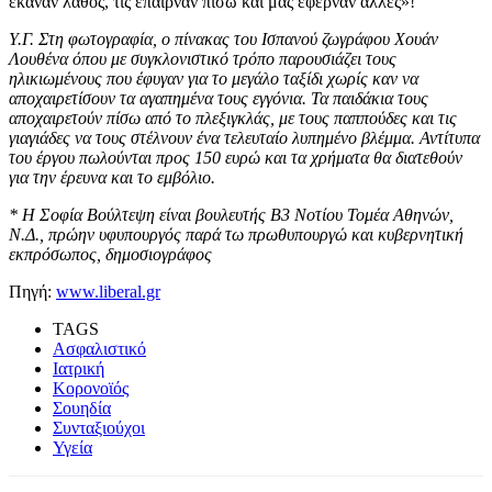
έκαναν λάθος, τις έπαιρναν πίσω και μας έφερναν άλλες»!
Υ.Γ. Στη φωτογραφία, ο πίνακας του Ισπανού ζωγράφου Χουάν
Λουθένα όπου με συγκλονιστικό τρόπο παρουσιάζει τους
ηλικιωμένους που έφυγαν για το μεγάλο ταξίδι χωρίς καν να
αποχαιρετίσουν τα αγαπημένα τους εγγόνια. Τα παιδάκια τους
αποχαιρετούν πίσω από το πλεξιγκλάς, με τους παππούδες και τις
γιαγιάδες να τους στέλνουν ένα τελευταίο λυπημένο βλέμμα. Αντίτυπα
του έργου πωλούνται προς 150 ευρώ και τα χρήματα θα διατεθούν
για την έρευνα και το εμβόλιο.
* H Σοφία Βούλτεψη είναι βουλευτής Β3 Νοτίου Τομέα Αθηνών,
Ν.Δ., πρώην υφυπουργός παρά τω πρωθυπουργώ και κυβερνητική
εκπρόσωπος, δημοσιογράφος
Πηγή:
www.liberal.gr
TAGS
Ασφαλιστικό
Ιατρική
Κορονοϊός
Σουηδία
Συνταξιούχοι
Υγεία