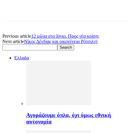
Previous article
12 μίλια στο Ιόνιο. Προς νέα κρίση;
Next article
Νίκος Δένδιας και οικογένεια Ρότσιλντ
Ελλαδα
Αγοράζουμε όπλα, όχι όμως εθνική
αυτονομία