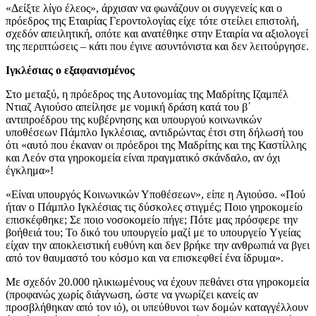
«Δείξτε λίγο έλεος», άρχισαν να φωνάζουν οι συγγενείς και ο
πρόεδρος της Εταιρίας Γεροντολογίας είχε τότε στείλει επιστολή,
σχεδόν απειλητική, οπότε και ανατέθηκε στην Εταιρία να αξιολογεί
της περιπτώσεις – κάτι που έγινε ασυντόνιστα και δεν λειτούργησε.
Ιγκλέσιας ο εξαφανισμένος
Στο μεταξύ, η πρόεδρος της Αυτονομίας της Μαδρίτης Ιζαμπέλ
Ντιαζ Αγιούσο απείλησε με νομική δράση κατά του β΄
αντιπροέδρου της κυβέρνησης και υπουργού κοινωνικών
υποθέσεων Πάμπλο Ιγκλέσιας, αντιδρώντας έτσι στη δήλωσή του
ότι «αυτό που έκαναν οι πρόεδροι της Μαδρίτης και της Καστίλλης
και Λεόν στα γηροκομεία είναι πραγματικό σκάνδαλο, αν όχι
έγκλημα»!
«Είναι υπουργός Κοινωνικών Υποθέσεων», είπε η Αγιούσο. «Πού
ήταν ο Πάμπλο Ιγκλέσιας τις δύσκολες στιγμές; Ποιο γηροκομείο
επισκέφθηκε; Σε ποιο νοσοκομείο πήγε; Πότε μας πρόσφερε την
βοήθειά του; Το δικό του υπουργείο μαζί με το υπουργείο Yγείας
είχαν την αποκλειστική ευθύνη και δεν βρήκε την ανθρωπιά να βγει
από τον θαυμαστό του κόσμο και να επισκεφθεί ένα ίδρυμα».
Με σχεδόν 20.000 ηλικιωμένους να έχουν πεθάνει στα γηροκομεία
(προφανώς χωρίς διάγνωση, ώστε να γνωρίζει κανείς αν
προσβλήθηκαν από τον ιό), οι υπεύθυνοι των δομών καταγγέλλουν