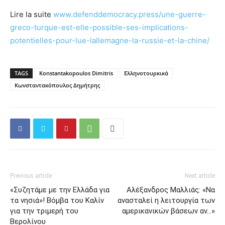
Lire la suite
www.defenddemocracy.press/une-guerre-
greco-turque-est-elle-possible-ses-implications-
potentielles-pour-lue-lallemagne-la-russie-et-la-chine/
TAGS
Konstantakopoulos Dimitris
Ελληνοτουρκικά
Κωνσταντακόπουλος Δημήτρης
Previous article
Next article
«Συζητάμε με την Ελλάδα για
Αλέξανδρος Μαλλιάς: «Να
τα νησιά»! Βόμβα του Καλίν
ανασταλεί η λειτουργία των
για την τριμερή του
αμερικανικών βάσεων αν…»
Βερολίνου