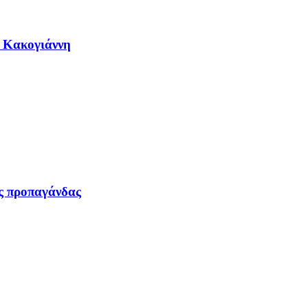
η Κακογιάννη
ας προπαγάνδας