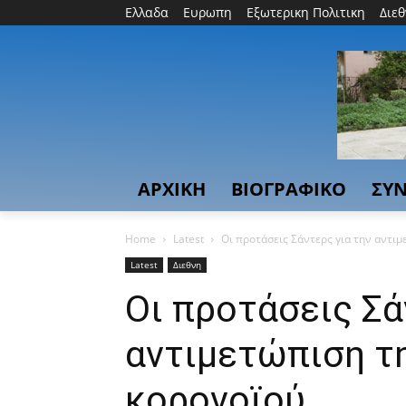
Ελλαδα
Ευρωπη
Εξωτερικη Πολιτικη
Διε
ΑΡΧΙΚΗ
ΒΙΟΓΡΑΦΙΚΟ
ΣΥΝ
Home
Latest
Οι προτάσεις Σάντερς για την αντιμ
Latest
Διεθνη
Οι προτάσεις Σά
αντιμετώπιση τ
κορονοϊού