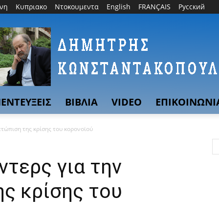
θνη
Κυπριακο
Ντοκουμεντα
English
FRANÇAIS
Русский
ΕΝΤΕΥΞΕΙΣ
ΒΙΒΛΙΑ
VIDEO
ΕΠΙΚΟΙΝΩΝΙ
ετώπιση της κρίσης του κορονοϊού
ντερς για την
ης κρίσης του