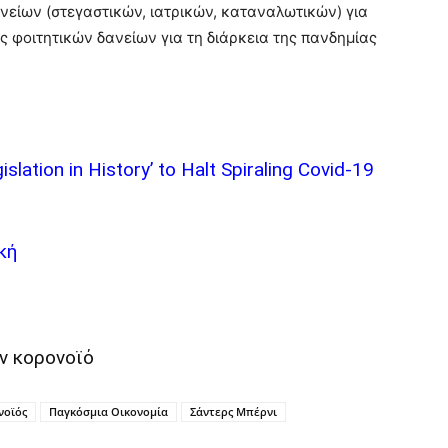
νείων (στεγαστικών, ιατρικών, καταναλωτικών) για
 φοιτητικών δανείων για τη διάρκεια της πανδημίας
slation in History’ to Halt Spiraling Covid-19
κή
ον κορονοϊό
νοϊός
Παγκόσμια Οικονομία
Σάντερς Μπέρνι