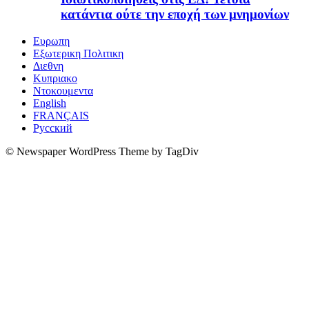
κατάντια ούτε την εποχή των μνημονίων
Ευρωπη
Εξωτερικη Πολιτικη
Διεθνη
Κυπριακο
Ντοκουμεντα
English
FRANÇAIS
Русский
© Newspaper WordPress Theme by TagDiv