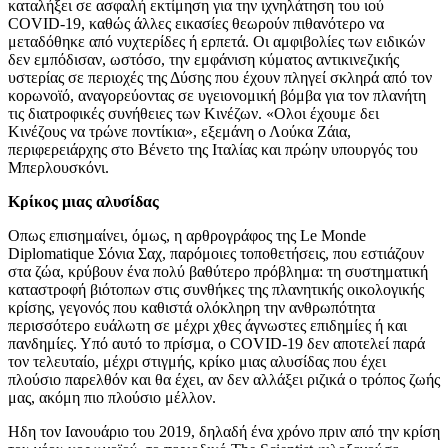
καταλήξει σε ασφαλή εκτίμηση για την ιχνηλάτηση του ιού
COVID-19, καθώς άλλες εικασίες θεωρούν πιθανότερο να
μεταδόθηκε από νυχτερίδες ή ερπετά. Οι αμφιβολίες των ειδικών
δεν εμπόδισαν, ωστόσο, την εμφάνιση κύματος αντικινεζικής
υστερίας σε περιοχές της Δύσης που έχουν πληγεί σκληρά από τον
κορωνοϊό, αναγορεύοντας σε υγειονομική βόμβα για τον πλανήτη
τις διατροφικές συνήθειες των Κινέζων. «Ολοι έχουμε δει
Κινέζους να τρώνε ποντίκια», εξεμάνη ο Λούκα Ζάια,
περιφερειάρχης στο Βένετο της Ιταλίας και πρώην υπουργός του
Μπερλουσκόνι.
Κρίκος μιας αλυσίδας
Οπως επισημαίνει, όμως, η αρθρογράφος της Le Monde
Diplomatique Σόνια Σαχ, παρόμοιες τοποθετήσεις, που εστιάζουν
στα ζώα, κρύβουν ένα πολύ βαθύτερο πρόβλημα: τη συστηματική
καταστροφή βιότοπων στις συνθήκες της πλανητικής οικολογικής
κρίσης, γεγονός που καθιστά ολόκληρη την ανθρωπότητα
περισσότερο ευάλωτη σε μέχρι χθες άγνωστες επιδημίες ή και
πανδημίες. Υπό αυτό το πρίσμα, ο COVID-19 δεν αποτελεί παρά
τον τελευταίο, μέχρι στιγμής, κρίκο μιας αλυσίδας που έχει
πλούσιο παρελθόν και θα έχει, αν δεν αλλάξει ριζικά ο τρόπος ζωής
μας, ακόμη πιο πλούσιο μέλλον.
Ηδη τον Ιανουάριο του 2019, δηλαδή ένα χρόνο πριν από την κρίση