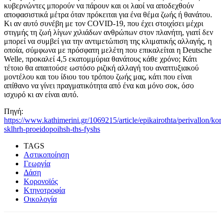
κυβερνώντες μπορούν να πάρουν και οι λαοί να αποδεχθούν
αποφασιστικά μέτρα όταν πρόκειται για ένα θέμα ζωής ή θανάτου.
Κι αν αυτό συνέβη με τον COVID-19, που έχει στοιχίσει μέχρι
στιγμής τη ζωή λίγων χιλιάδων ανθρώπων στον πλανήτη, γιατί δεν
μπορεί να συμβεί για την αντιμετώπιση της κλιματικής αλλαγής, η
οποία, σύμφωνα με πρόσφατη μελέτη που επικαλείται η Deutsche
Welle, προκαλεί 4,5 εκατομμύρια θανάτους κάθε χρόνο; Κάτι
τέτοιο θα απαιτούσε ωστόσο ριζική αλλαγή του αναπτυξιακού
μοντέλου και του ίδιου του τρόπου ζωής μας, κάτι που είναι
απίθανο να γίνει πραγματικότητα από ένα και μόνο σοκ, όσο
ισχυρό κι αν είναι αυτό.
Πηγή:
https://www.kathimerini.gr/1069215/article/epikairothta/perivallon/k
sklhrh-proeidopoihsh-ths-fyshs
TAGS
Αστικοποίηση
Γεωργία
Δάση
Κορονοϊός
Κτηνοτροφία
Οικολογία