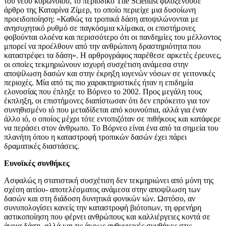
του νέου κορωνοϊού, το περιοδικό The Scientist φιλοξενούσε
άρθρο της Καταρίνα Ζίμερ, το οποίο περιείχε μια δυσοίωνη
προειδοποίηση: «Καθώς τα τροπικά δάση αποψιλώνονται με
ανησυχητικό ρυθμό σε παγκόσμια κλίμακα, οι επιστήμονες
φοβούνται ολοένα και περισσότερο ότι οι πανδημίες του μέλλοντος
μπορεί να προέλθουν από την ανθρώπινη δραστηριότητα που
καταστρέφει τα δάση». Η αρθρογράφος παρέθεσε αρκετές έρευνες,
οι οποίες τεκμηριώνουν ισχυρή συσχέτιση ανάμεσα στην
αποψίλωση δασών και στην έκρηξη ιογενών νόσων σε γειτονικές
περιοχές. Μία από τις πιο χαρακτηριστικές ήταν η επιδημία
ελονοσίας που έπληξε το Βόρνεο το 2002. Προς μεγάλη τους
έκπληξη, οι επιστήμονες διαπίστωσαν ότι δεν επρόκειτο για τον
συνηθισμένο ιό που μεταδίδεται από κουνούπια, αλλά για έναν
άλλο ιό, ο οποίος μέχρι τότε εντοπιζόταν σε πιθήκους και κατάφερε
να περάσει στον άνθρωπο. Το Βόρνεο είναι ένα από τα σημεία του
πλανήτη όπου η καταστροφή τροπικών δασών έχει πάρει
δραματικές διαστάσεις.
Ευνοϊκές συνθήκες
Ασφαλώς η στατιστική συσχέτιση δεν τεκμηριώνει από μόνη της
σχέση αιτίου- αποτελέσματος ανάμεσα στην αποψίλωση των
δασών και στη διάδοση δυνητικά φονικών ιών. Ωστόσο, αν
συνυπολογίσει κανείς την καταστροφή βιότοπων, τη φρενήρη
αστικοποίηση που φέρνει ανθρώπους και καλλιέργειες κοντά σε
άγρια δάση, αλλά και τις άκρως ανθυγιεινές συνθήκες στις