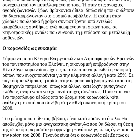
συνέχεια από τον μεταλλαγμένο ιό τους. Ή όταν στις ανοιχτές
αγορές ζωντανών ζώων βρίσκονται δίπλα δίπλα είδη που ουδέποτε
θα διασταυρώνονταν στο φυσικό περιβάλλον. Ή ακόμη όταν
χιλιάδες πουλερικά ή χοίροι συνωστίζονται υπό εντελώς
απαράδεκτες συνθήκες, ενώ περιμένουν τη σφαγή τους, σε
κτηνοτροφικές μονάδες που ευνοούν τη μετάδοση και μετάλλαξη
ασθενειών.
Ο κορωνοϊός ως ευκαιρία
Σύμφωνα με το Κέντρο Ενεργειακών και Ατμοσφαιρικών Ερευνών
του πανεπιστημίου του Ελσίνκι, η οικονομική επιβράδυνση στην
Κίνα λόγω κορωνοϊού είχε ως αποτέλεσμα να μειωθεί η εκπομπή
ρύπων που ενοχοποιούνται για την κλιματική αλλαγή κατά 25%. Σε
παγκόσμια κλίμακα, η κρίση στην αεροπορική βιομηχανία και στη
βιομηχανία πετρελαίου, όπως και άλλων κατεξοχήν ρυπογόνων
κλάδων, αναμένεται να έχει αντίστοιχες συνέπειες. Πρόκειται για
ένα παράπλευρο κέρδος από το δράμα του κορωνοϊού, κάτι
ανάλογο με αυτό που συνέβη στη διεθνή οικονομική κρίση του
2008.
Το ερώτημα που τίθεται, βέβαια, είναι κατά πόσον το όφελος θα
αποδειχθεί μόνο μια αναγκαστική ανάπαυλα που θα δώσει τη θέση
της σε ακόμη περισσότερο φρενήρη «ανάπτυξη», όπως έγινε και με
την κρίση του 2008. Γεγονός είναι ότι ο κορωνοϊός έδειξε πως οι