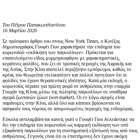
Του Πέτρου Παπακωνσταντίνου
16 Μαρτίου 2020
Σε πρόσφατο άρθρο του στους New York Times, ο Κινέζος
δημοσιογράφος Γουφέι Γιου χαρακτήρισε την επιδημία του
κορωνοϊού «εκδίκηση των παγκολίνων». Πρόκειται για
επαπειλούμενο είδος μυρμηγκοφάγου με χαρακτηριστικές,
κεράτινες φολίδες, που ζει σε τροπικές περιοχές της Αφρικής και
της Ασίας. Στην Κίνα αποτελεί περιζήτητο εμπόρευμα, καθώς το
κρέας του θεωρείται ντελικατέσεν και πολλοί πιστεύουν ότι οι
φολίδες του έχουν θεραπευτικές ιδιότητες. Κατά μία εκδοχή, ο
κορωνοϊός πέρασε για πρώτη φορά σε ανθρώπους στην επαρχία
Γουχάν της Κίνας μέσω της πώλησης παγκολίνων σε υπαίθρια
αγορά ζωντανών ζώων (wet market). Οι εν λόγω αγορές είναι
παράνομες στην Κίνα, αλλά όλο και κάποιοι βρίσκονται να
αψηφούν τους νόμους σε απομονωμένες περιοχές της ενδοχώρας.
Εύκολα αντιλαμβάνεται κανείς γιατί ο Γουφέι Γιου δελεάστηκε να
δει την επιδημία του κορωνοϊού ως καρμική εκδίκηση των υπό
εξαφάνιση παγκολίνων για τη συστηματική εξόντωσή τους από τους
ανθρώπους. Γεγονός είναι ότι οι επιστήμονες δεν έχουν ακόμη