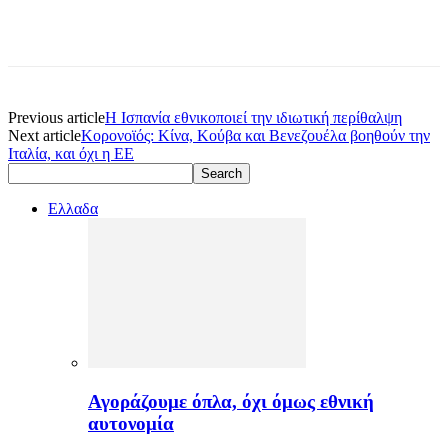
Previous article
Η Ισπανία εθνικοποιεί την ιδιωτική περίθαλψη
Next article
Κορονοϊός: Κίνα, Κούβα και Βενεζουέλα βοηθούν την
Ιταλία, και όχι η ΕΕ
Ελλαδα
Αγοράζουμε όπλα, όχι όμως εθνική
αυτονομία