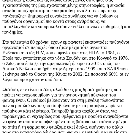
εγκαταστάσεις της βιομηχανοποιημένης κτηνοτροφίας, η εικασία
αναδύεται ισχυρότατη: το επικρατούν μοντέλο της πυρετικής
«ανάπτυξης» δημιουργεί ευνοϊκές συνθήκες για να έρθουν οι
παθογόνοι οργανισμοί πιο κοντά στους ανθρώπους, να
μεταλλαχθούν και να προκαλέσουν εντέλει φονικές επιδημίες ή και
πανδημίες.
Στα τελευταία 80 χρόνια, έχουν εμφανιστεί εκατοντάδες παθογόνοι
οργανισμοί σε περιοχές όπου ήταν μέχρι τότε άγνωστοι.
Ενδεικτικά: ο ιός HIV, που εμφανίστηκε στις ΗΠΑ το 1981, ο
Ebola που εντοπίστηκε στο νότιο Σουδάν και στο Κονγκό το 1976,
ο Zika, που έπληξε την αμερικανική ήπειρο το 2015, ο ιός του
Δυτικού Νείλου που ήρθε στην Αμερική το 1999 και ο SARS που
ξεκίνησε από το Φοσάν της Κίνας το 2002. Σε ποσοστό 60%, οι εν
λόγω ιοί προέρχονταν από ζώα.
Ωστόσο, δεν είναι τα ζώα, αλλά δικές μας δραστηριότητες που
πρέπει να ενοχοποιηθούν για την ανησυχητική πύκνωση του
φαινομένου. Οι ειδικοί βεβαιώνουν ότι στη μεγάλη πλειονότητα
των περιπτώσεων τα ζώα συμβιώνουν με τα μικρόβια χωρίς να
παθαίνουν κάτι ιδιαίτερο. Τα προβλήματα αρχίζουν όταν, για
παράδειγμα, οι νυχτερίδες που θρέφονται με φρούτα αναγκάζονται
να φύγουν από τον αποψιλωμένο τους βιότοπο και φτάνουν μέχρι
το σπίτι ή τη φάρμα που φτιάξαμε εκεί δίπλα, αφήνουν το σάλιο
τους στο καρποφόρο δένδρο μας, για να μολυνθούμε κι εμείς στη