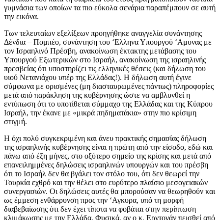
γυμνάσια των οποίων τα πιο εύκολα σενάρια παραπέμπουν σε αυτή
την εικόνα.
Των τελευταίων εξελίξεων προηγήθηκε αναγγελία συνάντησης
Δένδια – Πομπέο, συνάντηση του ‘Ελληνα Υπουργού ‘Αμυνας με
τον Ισραηλινό Πρέσβη, ανακοίνωση έκτακτης μετάβασης του
Υπουργού Εξωτερικών στο Ισραήλ, ανακοίνωση της ισραηλινής
πρεσβείας ότι υποστηρίζει τις ελληνικές θέσεις (και δήλωση του
υιού Νετανιάχου υπέρ της Ελλάδας!). Η δήλωση αυτή έγινε
σύμφωνα με ορισμένες (μη διασταυρωμένες πάντως) πληροφορίες
μετά από παράκληση της κυβέρνησης ώστε να αμβλυνθεί η
εντύπωση ότι το υποτίθεται σύμμαχο της Ελλάδας και της Κύπρου
Ισραήλ, την έκανε με «μικρά πηδηματάκια» στην πιο κρίσιμη
στιγμή.
Η όχι πολύ συγκεκριμένη και άνευ πρακτικής σημασίας δήλωση
της ισραηλινής κυβέρνησης είναι η πρώτη από την είσοδο, εδώ και
πάνω από έξη μήνες, στο οξύτερο σημείο της κρίσης και μετά από
επανειλημμένες δηλώσεις ισραηλινών υπουργών και του πρέσβη
ότι το Ισραήλ δεν θα βγάλει τον στόλο του, ότι δεν θεωρεί την
Τουρκία εχθρό και την θέλει στο ευρύτερο πλαίσιο μεσογειακών
συνεργασιών. Οι δηλώσεις αυτές θα μπορούσαν να θεωρηθούν και
ως έμμεση ενθάρρυνση προς την ‘Αγκυρα, υπό τη μορφή
διαβεβαίωσης ότι δεν έχει τίποτα να φοβάται στην περίπτωση
κλιμάκωσης με την Ελλάδα. Φυσικά, αν ο κ. Ερντογάν πεισθεί από