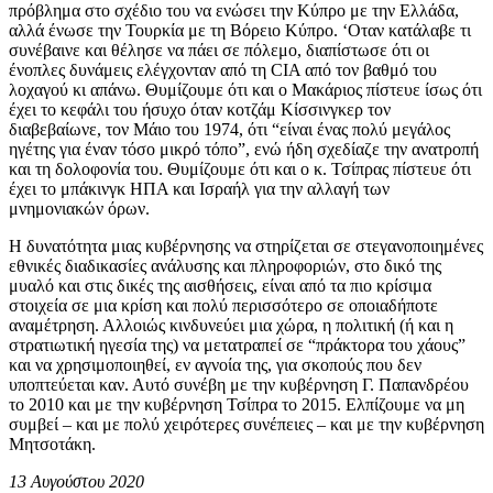
πρόβλημα στο σχέδιο του να ενώσει την Κύπρο με την Ελλάδα,
αλλά ένωσε την Τουρκία με τη Βόρειο Κύπρο. ‘Οταν κατάλαβε τι
συνέβαινε και θέλησε να πάει σε πόλεμο, διαπίστωσε ότι οι
ένοπλες δυνάμεις ελέγχονταν από τη CIA από τον βαθμό του
λοχαγού κι απάνω. Θυμίζουμε ότι και ο Μακάριος πίστευε ίσως ότι
έχει το κεφάλι του ήσυχο όταν κοτζάμ Κίσσινγκερ τον
διαβεβαίωνε, τον Μάιο του 1974, ότι “είναι ένας πολύ μεγάλος
ηγέτης για έναν τόσο μικρό τόπο”, ενώ ήδη σχεδίαζε την ανατροπή
και τη δολοφονία του. Θυμίζουμε ότι και ο κ. Τσίπρας πίστευε ότι
έχει το μπάκινγκ ΗΠΑ και Ισραήλ για την αλλαγή των
μνημονιακών όρων.
Η δυνατότητα μιας κυβέρνησης να στηρίζεται σε στεγανοποιημένες
εθνικές διαδικασίες ανάλυσης και πληροφοριών, στο δικό της
μυαλό και στις δικές της αισθήσεις, είναι από τα πιο κρίσιμα
στοιχεία σε μια κρίση και πολύ περισσότερο σε οποιαδήποτε
αναμέτρηση. Αλλοιώς κινδυνεύει μια χώρα, η πολιτική (ή και η
στρατιωτική ηγεσία της) να μετατραπεί σε “πράκτορα του χάους”
και να χρησιμοποιηθεί, εν αγνοία της, για σκοπούς που δεν
υποπτεύεται καν. Αυτό συνέβη με την κυβέρνηση Γ. Παπανδρέου
το 2010 και με την κυβέρνηση Τσίπρα το 2015. Ελπίζουμε να μη
συμβεί – και με πολύ χειρότερες συνέπειες – και με την κυβέρνηση
Μητσοτάκη.
13 Αυγούστου 2020