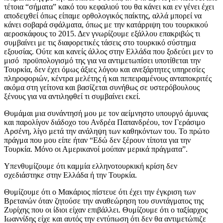
τέτοια “σήματα” κακό του κεφαλιού του θα κάνει και εν γένει έχει
αποδειχθεί όπως είπαμε ορθολογικός παίκτης, αλλά μπορεί να
κάνει σοβαρά σφάλματα, όπως με την κατάρριψη του τουρκικού
αεροσκάφους το 2015. Δεν γνωρίζουμε εξάλλου επακριβώς τι
συμβαίνει με τις διαφορετικές τάσεις στο τουρκικό σύστημα
εξουσίας. Ούτε και κανείς άλλος στην Ελλάδα που ξοδεύει μεν το
μισό προϋπολογισμό της για να αντιμετωπίσει υποτίθεται την
Τουρκία, δεν έχει όμως άξιες λόγου και ανεξάρτητες υπηρεσίες
πληροφοριών, κέντρα μελέτης ή και πεπειραμένους ανταποκριτές
ακόμα στη γείτονα και βασίζεται συνήθως σε υστερόβουλους
ξένους για να αντιληφθεί τι συμβαίνει εκεί.
Θυμάμαι μια συνάντησή μου με τον αείμνηστο υπουργό άμυνας
και παρολίγον διάδοχο του Ανδρέα Παπανδρέου, τον Γεράσιμο
Αρσένη, λίγο μετά την ανάληψη των καθηκόντων του. Το πρώτο
πράγμα που μου είπε ήταν “Εδώ δεν ξέρουν τίποτα για την
Τουρκία. Μόνο οι Αμερικανοί μούπαν μερικά πράγματα”.
Υπενθυμίζουμε ότι καμμία ελληνοτουρκική κρίση δεν
σχεδιάστηκε στην Ελλάδα ή την Τουρκία.
Θυμίζουμε ότι ο Μακάριος πίστευε ότι έχει την έγκριση των
Βρετανών όταν ζητούσε την αναθεώρηση του συντάγματος της
Ζυρίχης που οι ίδιοι είχαν επιβάλλει. Θυμίζουμε ότι ο ταξίαρχος
Ιωαννίδης είχε και αυτός την εντύπωση ότι δεν θα αντιμετώπιζε