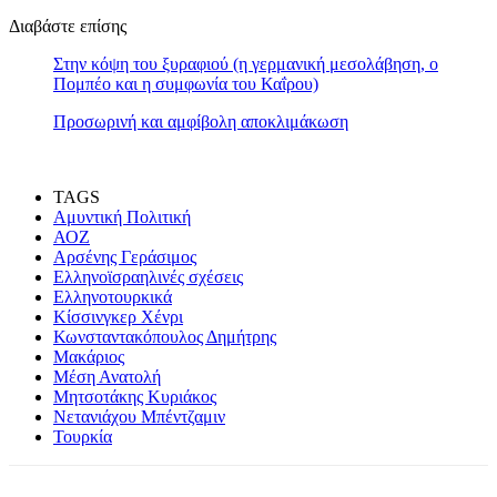
Διαβάστε επίσης
Στην κόψη του ξυραφιού (η γερμανική μεσολάβηση, ο
Πομπέο και η συμφωνία του Καΐρου)
Προσωρινή και αμφίβολη αποκλιμάκωση
TAGS
Αμυντική Πολιτική
ΑΟΖ
Αρσένης Γεράσιμος
Ελληνοϊσραηλινές σχέσεις
Ελληνοτουρκικά
Κίσσινγκερ Χένρι
Κωνσταντακόπουλος Δημήτρης
Μακάριος
Μέση Ανατολή
Μητσοτάκης Κυριάκος
Νετανιάχου Μπέντζαμιν
Τουρκία