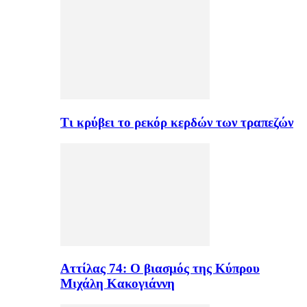
Τι κρύβει το ρεκόρ κερδών των τραπεζών
Αττίλας 74: Ο βιασμός της Κύπρου
Μιχάλη Κακογιάννη