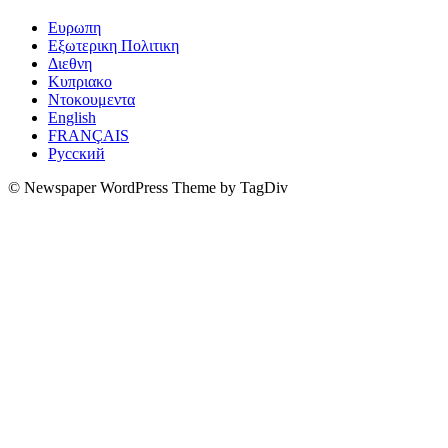
Ευρωπη
Εξωτερικη Πολιτικη
Διεθνη
Κυπριακο
Ντοκουμεντα
English
FRANÇAIS
Русский
© Newspaper WordPress Theme by TagDiv