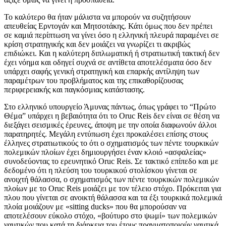
Το καλύτερο θα ήταν μάλιστα να μπορούν να συζητήσουν
απευθείας Ερντογάν και Μητσοτάκης. Κάτι όμως που δεν πρέπει
σε καμιά περίπτωση να γίνει όσο η ελληνική πλευρά παραμένει σε
κρίση στρατηγικής και δεν μοιάζει να γνωρίζει τι ακριβώς
επιδιώκει. Και η καλύτερη διπλωματική ή στρατιωτική τακτική δεν
έχει νόημα και οδηγεί συχνά σε αντίθετα αποτελέσματα όσο δεν
υπάρχει σαφής γενική στρατηγική και επαρκής αντίληψη των
παραμέτρων του προβλήματος και της επικαθορίζουσας
περιφερειακής και παγκόσμιας κατάστασης.
Στο ελληνικό υπουργείο Άμυνας πάντως, όπως γράφει το “Πρώτο
Θέμα” υπάρχει η βεβαιότητα ότι το Oruc Reis δεν είναι σε θέση να
διεξάγει σεισμικές έρευνες, άποψη με την οποία διαφωνούν άλλοι
παρατηρητές. Μεγάλη εντύπωση έχει προκαλέσει επίσης στους
έλληνες στρατιωτικούς το ότι ο σχηματισμός των πέντε τουρκικών
πολεμικών πλοίων έχει δημιουργήσει έναν κλοιό «ασφαλείας»
συνοδεύοντας το ερευνητικό Oruc Reis. Σε τακτικό επίπεδο και με
δεδομένο ότι η πλεύση του τουρκικού στολίσκου γίνεται σε
ανοιχτή θάλασσα, ο σχηματισμός των πέντε τουρκικών πολεμικών
πλοίων με το Oruc Reis μοιάζει με τον τέλειο στόχο. Πρόκειται για
πλου που γίνεται σε ανοικτή θάλασσα και τα έξι τουρκικά πολεμικά
πλοία μοιάζουν με «sitting ducks» που θα μπορούσαν να
αποτελέσουν εύκολο στόχο, «βούτυρο στο ψωμί» των πολεμικών
ναυτικών που κατά τη διάρκεια του έτους πραγματοποιούν ναυτικά