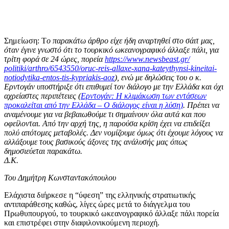
Σημείωση: T
ο παρακάτω άρθρο είχε ήδη αναρτηθεί στο σάιτ μας,
όταν έγινε γνωστό ότι το τουρκικό ωκεανογραφικό άλλαξε πάλι, για
τρίτη φορά σε 24 ώρες, πορεία
https://www.newsbeast.gr/
politiki/arthro/6543550/oruc-
reis-allaxe-xana-kateythynsi-
kineitai-
notiodytika-entos-
tis-kypriakis-aoz
), ενώ με δηλώσεις του ο κ.
Ερντογάν υποστήριξε ότι επιθυμεί τον διάλογο με την Ελλάδα και όχι
αχρείαστες περιπέτειες (
Ερντογάν: Η κλιμάκωση των εντάσεων
προκαλείται από την Ελλάδα – Ο διάλογος είναι η λύση)
. Πρέπει να
αναμένουμε για να βεβαιωθούμε τι σημαίνουν όλα αυτά και που
οφείλονται. Από την αρχή της, η παρούσα κρίση έχει να επιδείξει
πολύ απότομες μεταβολές. Δεν νομίζουμε όμως ότι έχουμε λόγους να
αλλάξουμε τους βασικούς άξονες της ανάλυσής μας όπως
δημοσιεύεται παρακάτω.
Δ.K.
Του Δημήτρη Κωνσταντακόπουλου
Ελάχιστα διήρκεσε η “ύφεση” της ελληνικής στρατιωτικής
αντιπαράθεσης καθώς, λίγες ώρες μετά το διάγγελμα του
Πρωθυπουργού, το τουρκικό ωκεανογραφικό άλλαξε πάλι πορεία
και επιστρέφει στην διαφιλονικούμενη περιοχή.