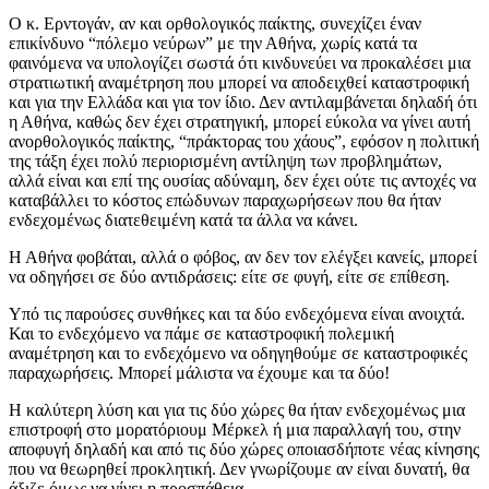
Ο κ. Ερντογάν, αν και ορθολογικός παίκτης, συνεχίζει έναν
επικίνδυνο “πόλεμο νεύρων” με την Αθήνα, χωρίς κατά τα
φαινόμενα να υπολογίζει σωστά ότι κινδυνεύει να προκαλέσει μια
στρατιωτική αναμέτρηση που μπορεί να αποδειχθεί καταστροφική
και για την Ελλάδα και για τον ίδιο. Δεν αντιλαμβάνεται δηλαδή ότι
η Αθήνα, καθώς δεν έχει στρατηγική, μπορεί εύκολα να γίνει αυτή
ανορθολογικός παίκτης, “πράκτορας του χάους”, εφόσον η πολιτική
της τάξη έχει πολύ περιορισμένη αντίληψη των προβλημάτων,
αλλά είναι και επί της ουσίας αδύναμη, δεν έχει ούτε τις αντοχές να
καταβάλλει το κόστος επώδυνων παραχωρήσεων που θα ήταν
ενδεχομένως διατεθειμένη κατά τα άλλα να κάνει.
Η Αθήνα φοβάται, αλλά ο φόβος, αν δεν τον ελέγξει κανείς, μπορεί
να οδηγήσει σε δύο αντιδράσεις: είτε σε φυγή, είτε σε επίθεση.
Υπό τις παρούσες συνθήκες και τα δύο ενδεχόμενα είναι ανοιχτά.
Και το ενδεχόμενο να πάμε σε καταστροφική πολεμική
αναμέτρηση και το ενδεχόμενο να οδηγηθούμε σε καταστροφικές
παραχωρήσεις. Μπορεί μάλιστα να έχουμε και τα δύο!
Η καλύτερη λύση και για τις δύο χώρες θα ήταν ενδεχομένως μια
επιστροφή στο μορατόριουμ Μέρκελ ή μια παραλλαγή του, στην
αποφυγή δηλαδή και από τις δύο χώρες οποιασδήποτε νέας κίνησης
που να θεωρηθεί προκλητική. Δεν γνωρίζουμε αν είναι δυνατή, θα
άξιζε όμως να γίνει η προσπάθεια.